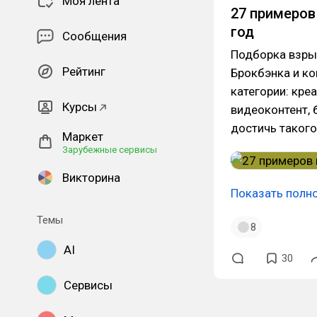
Моя лента
27 примеров
год
Сообщения
Подборка взры
Рейтинг
Брокбэнка и ко
категории: креа
Курсы
видеоконтент, 
достичь такого
Маркет
Зарубежные сервисы
Викторина
Показать полн
Темы
8
AI
30
Сервисы