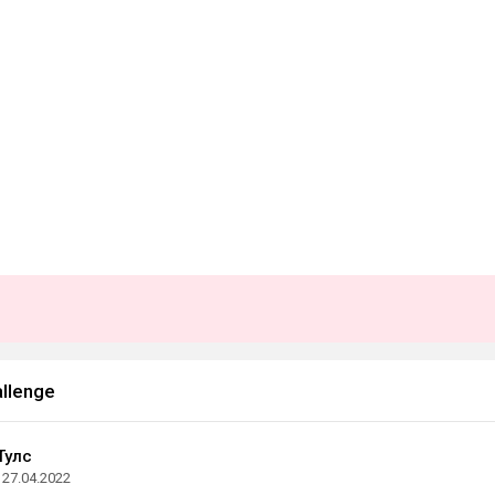
llenge
Тулс
27.04.2022