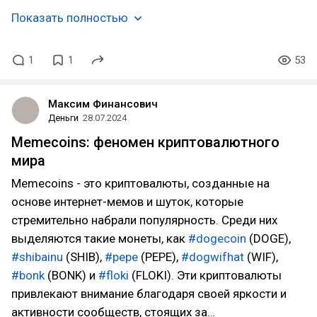
Показать полностью
1
1
53
Максим Финансович
Деньги
28.07.2024
Memecoins: феномен криптовалютного
мира
Memecoins - это криптовалюты, созданные на
основе интернет-мемов и шуток, которые
стремительно набрали популярность. Среди них
выделяются такие монеты, как
#dogecoin
(DOGE),
#shibainu
(SHIB),
#pepe
(PEPE),
#dogwifhat
(WIF),
#bonk
(BONK) и
#floki
(FLOKI). Эти криптовалюты
привлекают внимание благодаря своей яркости и
активности сообществ, стоящих за…