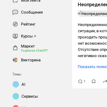
Моя лента
Неопределе
Сообщения
Рейтинг
Неопределеннос
ситуации, в ко
Курсы
проходить проц
нет возможност
Маркет
Отсутствие оп
Подписка ChatGPT
негативно сказ
Викторина
Показать полн
Темы
1
AI
Сервисы