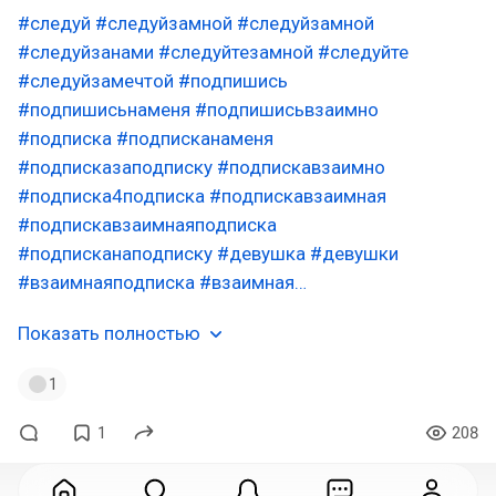
#следуй
#следуйзамной
#следуйзамной
#следуйзанами
#следуйтезамной
#следуйте
#следуйзамечтой
#подпишись
#подпишисьнаменя
#подпишисьвзаимно
#подписка
#подписканаменя
#подписказаподписку
#подпискавзаимно
#подписка4подписка
#подпискавзаимная
#подпискавзаимнаяподписка
#подписканаподписку
#девушка
#девушки
#взаимнаяподписка
#взаимная…
Показать полностью
1
1
208