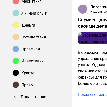
Маркетинг
Диверге
Находки
2
Личный опыт
Сервисы для
Деньги
своими дел
Путешествия
Приёмная
В современном 
управление вр
Инвестиции
успеха. Однако
сложнее отслеж
Крипто
сервисы для тр
более организ
Право
Показать полн
Показать все