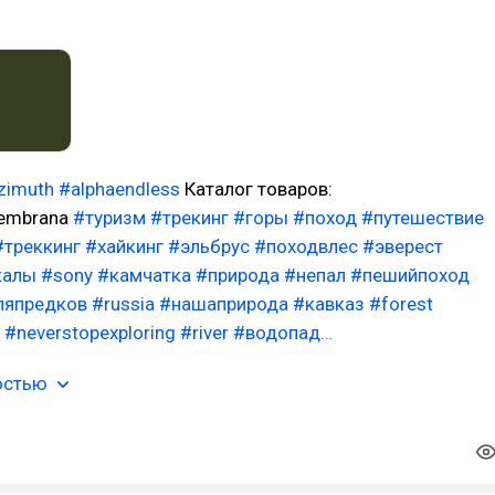
zimuth
#alphaendless
Каталог товаров:
membrana
#туризм
#трекинг
#горы
#поход
#путешествие
#треккинг
#хайкинг
#эльбрус
#походвлес
#эверест
калы
#sony
#камчатка
#природа
#непал
#пешийпоход
ляпредков
#russia
#нашаприрода
#кавказ
#forest
#neverstopexploring
#river
#водопад…
остью