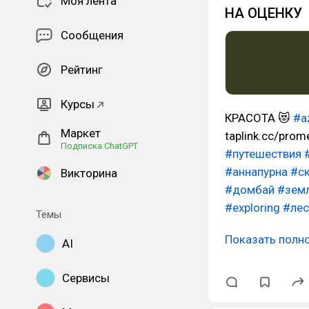
Моя лента
НА ОЦЕНКУ
Сообщения
Рейтинг
Курсы
КРАСОТА 😻
#a
Маркет
taplink.cc/pro
Подписка ChatGPT
#путешествия
#аннапурна
#с
Викторина
#домбай
#зем
#exploring
#лес
Темы
Показать полн
AI
Сервисы