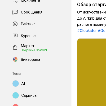
Моя лента
Обзор старт
Сообщения
От искусственн
до Airbnb для 
Рейтинг
расчета помин
#Clockster
#Go
Курсы
Маркет
Подписка ChatGPT
Викторина
Темы
AI
Сервисы