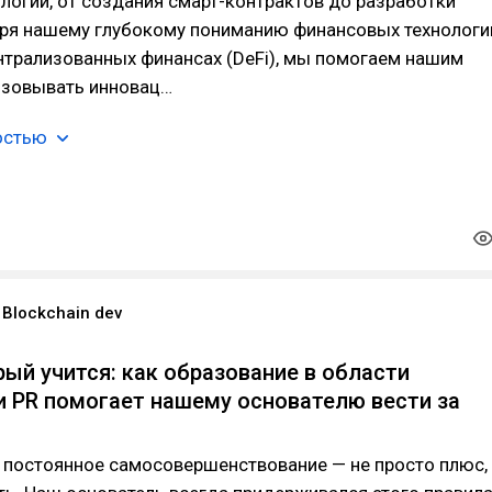
логий, от создания смарт-контрактов до разработки
аря нашему глубокому пониманию финансовых технологи
нтрализованных финансах (DeFi), мы помогаем нашим
изовывать инновац…
остью
Blockchain dev
рый учится: как образование в области
и PR помогает нашему основателю вести за
 постоянное самосовершенствование — не просто плюс,