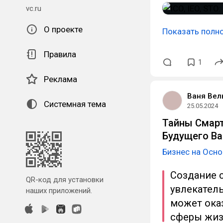
vc.ru
О проекте
Показать полн
Правила
1
Реклама
Ваня Вел
Системная тема
25.05.2024
Тайны Смарт
Будущего Ва
Бизнес на Осно
Создание 
QR-код для установки
увлекател
наших приложений.
может ока
сферы жиз