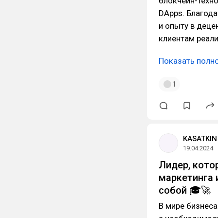
блокчейн-техно
DApps. Благод
и опыту в деце
клиентам реал
Показать полн
1
KASATKIN 
19.04.2024
Лидер, кото
маркетинга 
собой 🎓🚀
В мире бизнеса