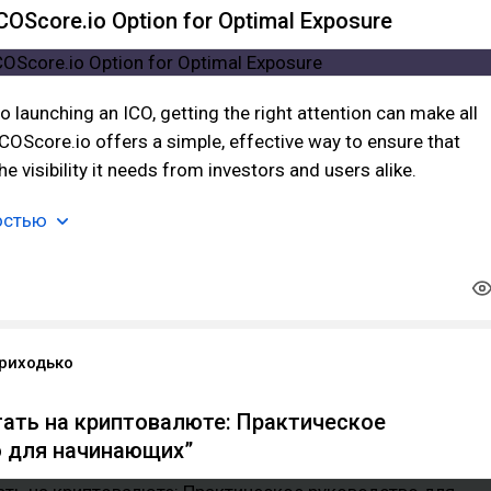
ICOScore.io Option for Optimal Exposure
 launching an ICO, getting the right attention can make all
ICOScore.io offers a simple, effective way to ensure that
e visibility it needs from investors and users alike.
остью
риходько
тать на криптовалюте: Практическое
 для начинающих”