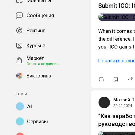
Моя лента
Submit ICO: 
Сообщения
Рейтинг
When it comes to
the difference. 
Курсы
your ICO gains th
Маркет
Показать полн
Оплата подписок
Викторина
Темы
Матвей П
AI
22.12.2024
“Как зарабо
Сервисы
руководство