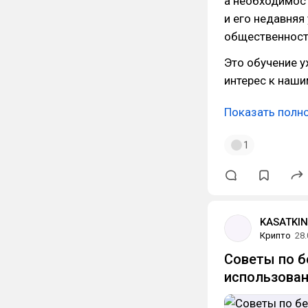
а необходимост
и его недавняя
общественност
Это обучение 
интерес к наши
Показать полн
1
KASATKIN
Крипто
28.
Советы по б
использован