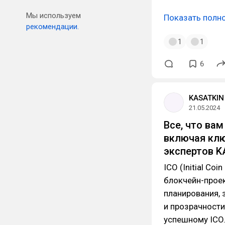
Мы используем
Показать полн
рекомендации.
1
1
6
KASATKIN 
21.05.2024
Все, что вам
включая клю
экспертов 
ICO (Initial Co
блокчейн-прое
планирования, 
и прозрачности
успешному ICO