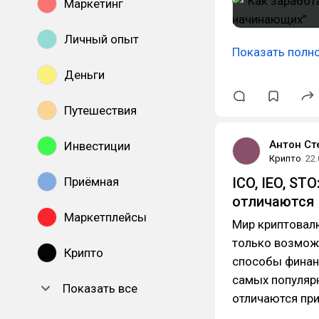
Маркетинг
Личный опыт
Показать полн
Деньги
Путешествия
Антон Ст
Инвестиции
Крипто
22.
Приёмная
ICO, IEO, ST
отличаются
Маркетплейсы
Мир криптовалю
только возможн
Крипто
способы финанс
самых популярн
Показать все
отличаются пр