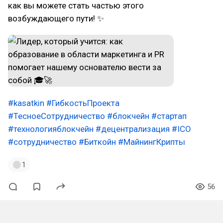
как вы можете стать частью этого
возбуждающего пути! ✨
#kasatkin
#ГибкостьПроекта
#ТесноеСотрудничество
#блокчейн
#стартап
#технологияблокчейн
#децентрализация
#ICO
#сотрудничество
#Биткойн
#МайнингКрипты
1
56