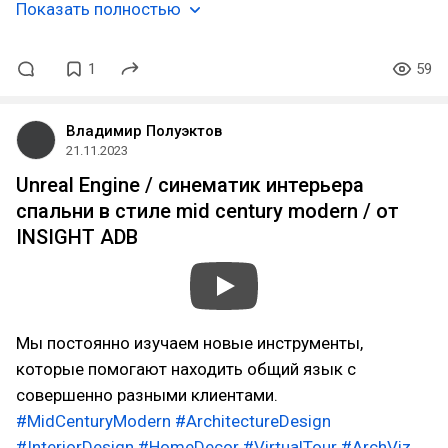
Показать полностью
1
59
Владимир Полуэктов
21.11.2023
Unreal Engine / синематик интерьера
спальни в стиле mid century modern / от
INSIGHT ADB
Мы постоянно изучаем новые инструменты,
которые помогают находить общий язык с
совершенно разными клиентами.
#MidCenturyModern
#ArchitectureDesign
#InteriorDesign
#HomeDecor
#VirtualTour
#ArchViz