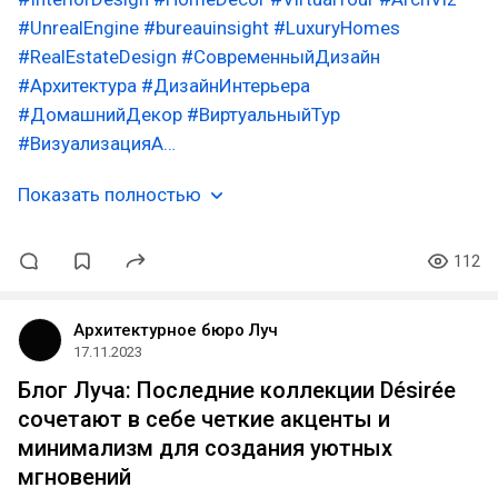
#UnrealEngine
#bureauinsight
#LuxuryHomes
#RealEstateDesign
#СовременныйДизайн
#Архитектура
#ДизайнИнтерьера
#ДомашнийДекор
#ВиртуальныйТур
#ВизуализацияА…
Показать полностью
112
Архитектурное бюро Луч
17.11.2023
Блог Луча: Последние коллекции Désirée
сочетают в себе четкие акценты и
минимализм для создания уютных
мгновений