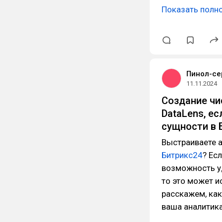
Показать полн
Пинол-се
11.11.2024
Создание чи
DataLens, е
сущности в 
Выстраиваете а
Битрикс24
? Ес
возможность уд
то это может и
расскажем, как
ваша аналитика