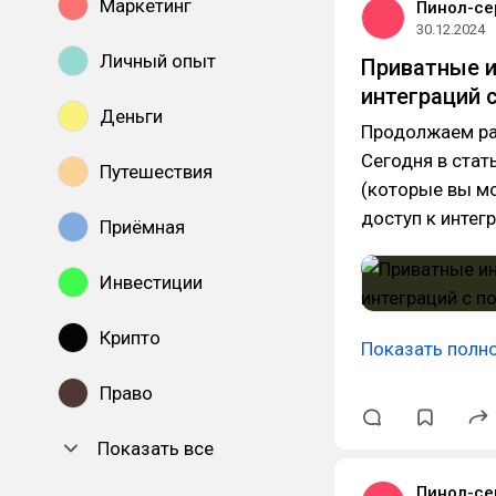
Маркетинг
Пинол-се
30.12.2024
Личный опыт
Приватные и
интеграций
Деньги
Продолжаем ра
Сегодня в стат
Путешествия
(которые вы мо
доступ к интег
Приёмная
Инвестиции
Крипто
Показать полн
Право
Показать все
Пинол-се