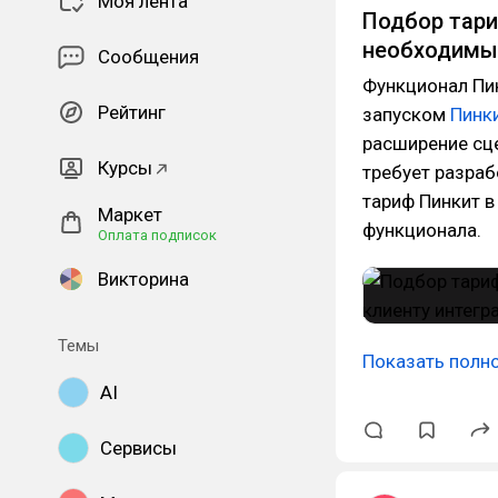
Моя лента
Подбор тари
необходимых
Сообщения
Функционал Пин
Рейтинг
запуском
Пинк
расширение сце
Курсы
требует разраб
тариф Пинкит в
Маркет
функционала.
Оплата подписок
Викторина
Темы
Показать полн
AI
Сервисы