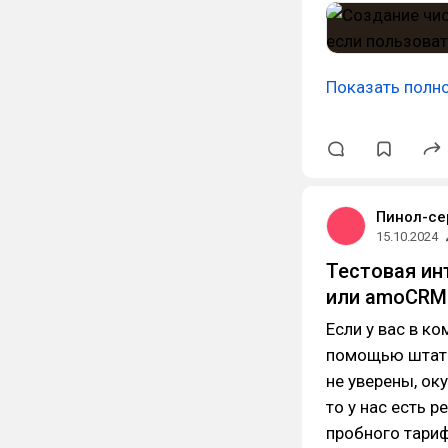
Показать полн
Пинол-се
15.10.2024
Тестовая ин
или amoCRM:
Если у вас в к
помощью штатн
не уверены, ок
то у нас есть 
пробного тариф