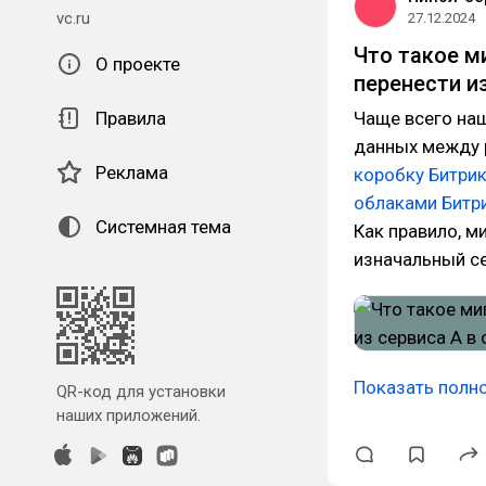
vc.ru
27.12.2024
Что такое м
О проекте
перенести из
Правила
Чаще всего на
данных между 
Реклама
коробку Битри
облаками Битр
Системная тема
Как правило, м
изначальный с
Показать полн
QR-код для установки
наших приложений.