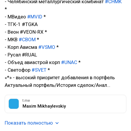
- Челябинский металлургический комбинат
#CHMK
*
- МВидео
#MVID
*
- ТГК-1 #TGKA
- Веон #VEON-RX *
- МКВ
#CBOM
*
- Корп Ависма
#VSMO
*
- Русал #RUAL
- Объед авиастрой корп
#UNAC
*
- Светофор
#SVET
*
«*» - высокий приоритет добавления в портфель
Актуальный портфель/История сделок/Анал…
t.me
Maxim Mikhaylevskiy
Показать полностью