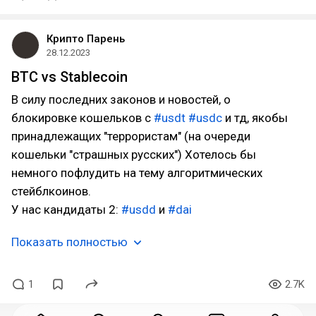
Крипто Парень
28.12.2023
BTC vs Stablecoin
В силу последних законов и новостей, о
блокировке кошельков с
#usdt
#usdc
и тд, якобы
принадлежащих "террористам" (на очереди
кошельки "страшных русских") Хотелось бы
немного пофлудить на тему алгоритмических
стейблкоинов.
У нас кандидаты 2:
#usdd
и
#dai
Показать полностью
1
2.7K