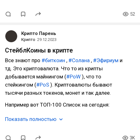
52
Крипто Парень
Крипто
29.12.2023
СтейблКоины в крипте
Все знают про
#биткоин
,
#Солана
,
#Эфириум
и
тд. Это криптовалюта. Что то из крипты
добывается майнингом (
#PoW
), что то
стейкингом (
#PoS
). Криптовалюты бывают
тысячи разных токенов, монет и так далее.
Например вот ТОП-100 Список на сегодня:
Показать полностью
3K