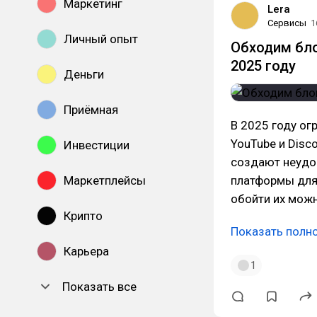
Маркетинг
Lera
Сервисы
1
Личный опыт
Обходим бло
2025 году
Деньги
Приёмная
В 2025 году ог
YouTube и Disc
Инвестиции
создают неудоб
Маркетплейсы
платформы для 
обойти их мож
Крипто
Показать полн
Карьера
1
Показать все