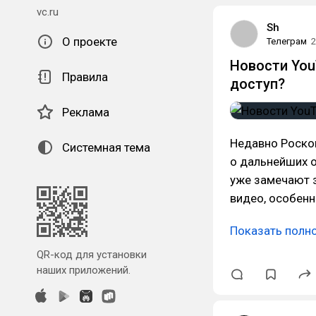
vc.ru
Sh
О проекте
Телеграм
2
Новости You
Правила
доступ?
Реклама
Недавно Роско
Системная тема
о дальнейших о
уже замечают 
видео, особенн
Показать полн
QR-код для установки
наших приложений.