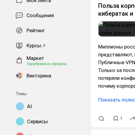
Моя лента
Польза корп
кибератак и
Сообщения
Рейтинг
Курсы
Миллионы росс
представляют, 
Маркет
Публичные VPN
Зарубежные сервисы
Только за посл
Викторина
потеряли конф
почему корпор
Темы
Показать полн
AI
1
Сервисы