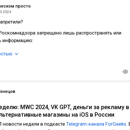
ческом просто
03.2024
запретили?
 Роскомнадзора запрещено лишь распространять или
ь информацию:
остью
узнецов
еделю: MWC 2024, VK GPT, деньги за рекламу в
альтернативные магазины на iOS в России
IT-новости недели в подкасте
Telegram-канала ForGeeks
. 