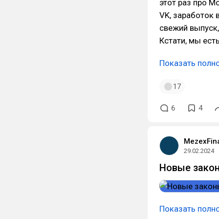
этот раз про М
VK, заработок 
свежий выпуск,
Кстати, мы ест
Показать полн
17
6
4
MezexFin
29.02.2024
Новые закон
Показать полн