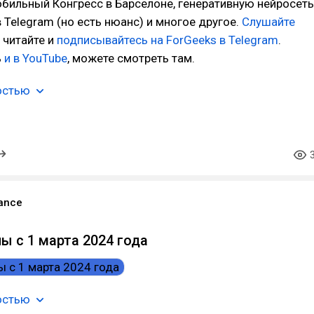
обильный Конгресс в Барселоне, генеративную нейросеть
в Telegram (но есть нюанс) и многое другое.
Слушайте
 читайте и
подписывайтесь на ForGeeks в Telegram
.
ь
и в YouTube
, можете смотреть там.
остью
ance
ы с 1 марта 2024 года
остью