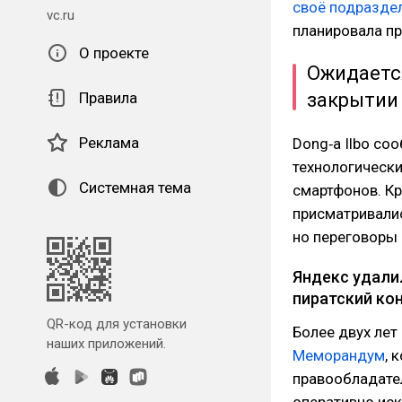
своё подразде
vc.ru
планировала пр
О проекте
Ожидается
Правила
закрытии
Реклама
Dong‑a Ilbo со
технологически
Системная тема
смартфонов. Кр
присматривалис
но переговоры 
Яндекс удали
пиратский ко
QR-код для установки
Более двух лет
наших приложений.
Меморандум
, 
правообладате