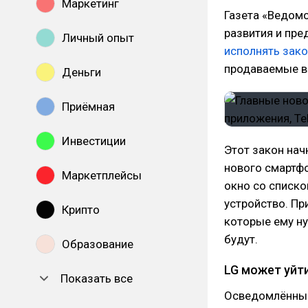
Маркетинг
Газета «Ведомо
развития и пре
Личный опыт
исполнять зако
продаваемые в
Деньги
Приёмная
Инвестиции
Этот закон нач
нового смартфо
Маркетплейсы
окно со списко
устройство. Пр
Крипто
которые ему ну
будут.
Образование
LG может уйт
Показать все
Осведомлённые 