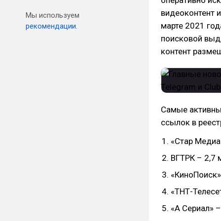
оперативно иск
видеоконтент 
Мы используем
марте 2021 год
рекомендации.
поисковой выда
контент размещ
Самые активны
ссылок в реест
«Стар Медиа»
ВГТРК – 2,7 
«КиноПоиск» 
«ТНТ-Телесет
«А Сериал» –