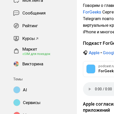
Моя лента
Говорим о глав
ForGeeks
Серге
Сообщения
Telegram повто
виртуальные кр
Рейтинг
iPhone и много
Курсы
Подкаст ForG
Маркет
🎧
Apple
•
Goog
eSIM для поездок
Викторина
podcast.r
ForGeek
Темы
AI
Сервисы
Apple соглас
приложений