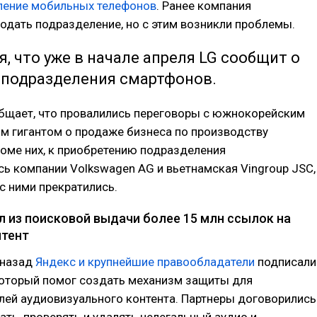
ление мобильных телефонов
. Ранее компания
одать подразделение, но с этим возникли проблемы.
, что уже в начале апреля LG сообщит о
 подразделения смартфонов.
общает, что провалились переговоры с южнокорейским
м гигантом о продаже бизнеса по производству
оме них, к приобретению подразделения
ь компании Volkswagen AG и вьетнамская Vingroup JSC,
с ними прекратились.
л из поисковой выдачи более 15 млн ссылок на
нтент
 назад
Яндекс и крупнейшие правообладатели
подписали
который помог создать механизм защиты для
лей аудиовизуального контента. Партнеры договорились