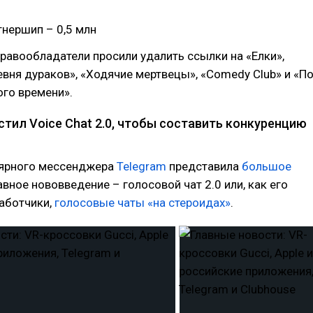
тнершип – 0,5 млн
равообладатели просили удалить ссылки на «Елки»,
вня дураков», «Ходячие мертвецы», «Comedy Club» и «П
го времени».
стил Voice Chat 2.0, чтобы составить конкуренцию
ярного мессенджера
Telegram
представила
большое
лавное нововведение – голосовой чат 2.0 или, как его
аботчики,
голосовые чаты «на стероидах»
.