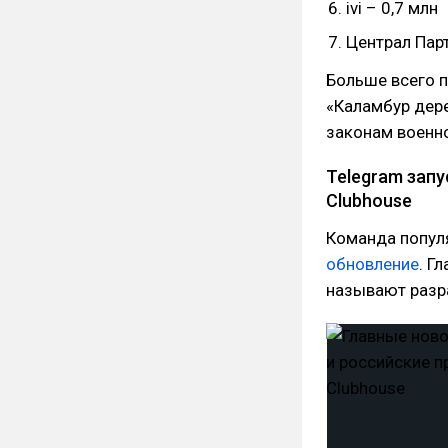
ivi – 0,7 млн
Централ Пар
Больше всего п
«Каламбур дере
законам военно
Telegram запу
Clubhouse
Команда попул
обновление
. Г
называют разр