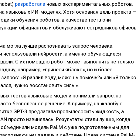
habet)
разработала
новых экспериментальных роботов,
на языковых ИИ-моделях. Хотя основная цель проекта 
одики обучения роботов, в качестве теста они
ункции официантов и обслуживают сотрудников офисо
ма могла лучше распознавать запрос человека,
и использовали нейросети, а именно обучающиеся
дели. С их помощью робот может выполнить не только
адачу, например, «принеси яблоко», но и более
запрос: «Я разлил воду, можешь помочь?» или «Я тольк
ался, нужно восстановить силы».
рвых тестов языковые модели понимали запрос, но
асто бесполезное решение. К примеру, на жалобу о
питке GPT-3 предлагала пропылесосить жидкость, а
AN просто извинялась. Результаты стали лучше, когда
 объединили модель PaLM с уже подготовленным для
 распознающем задачу и действие. Новая система PaLM-