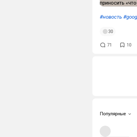
#новость
#goog
30
71
10
Популярные