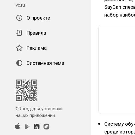
vc.ru
SayCan сперв
набор наибо
О проекте
Правила
Реклама
Системная тема
QR-код для установки
наших приложений.
Систему обу
среди котор