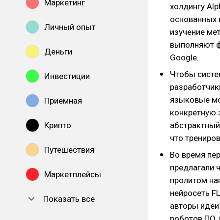
Маркетинг
холдингу Alp
основанных 
Личный опыт
изучение мет
выполняют ф
Деньги
Google.
Чтобы систе
Инвестиции
разработчик
языковые мо
Приёмная
конкретную з
Крипто
абстрактный 
что трениров
Путешествия
Во время пе
предлагали ч
Маркетплейсы
пролитом на
нейросеть FL
Показать все
авторы идеи
роботов ПО,