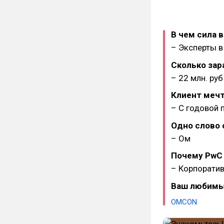
В чем сила 
– Эксперты в
Сколько зар
– 22 млн. руб
Клиент мечт
– С годовой 
Одно слово 
– Ом
Почему PwC 
– Корпоратив
Ваш любимы
OMCON