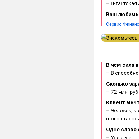
– Гигантская 
Ваш любимы
Сервис Финанс
В чем сила 
– В способно
Сколько зар
– 72 млн. руб
Клиент мечт
– Человек, к
этого стано
Одно слово 
– Упертые