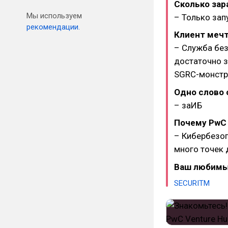
Сколько зар
Мы используем
– Только зап
рекомендации.
Клиент мечт
– Служба без
достаточно 
SGRC-монстр
Одно слово 
– заИБ
Почему PwC 
– Кибербезоп
много точек 
Ваш любимы
SECURITM