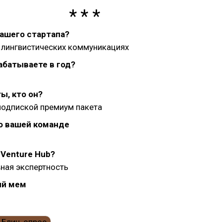
вашего стартапа?
 лингвистических коммуникациях
абатываете в год?
ы, кто он?
подпиской премиум пакета
о вашей команде
Venture Hub?
ная экспертность
й мем