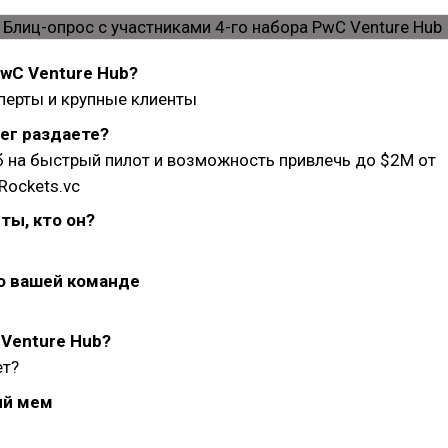
PwC Venture Hub?
перты и крупные клиенты
ег раздаете?
б на быстрый пилот и возможность привлечь до $2M от
Rockets.vc
ты, кто он?
о вашей команде
Venture Hub?
ет?
й мем