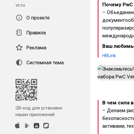
Почему PwC 
vc.ru
– Объединен
О проекте
документооб
популяризиро
Правила
международн
Ваш любимы
Реклама
HRLink
Системная тема
В чем сила 
QR-код для установки
– Делаем ри
наших приложений.
безопасность
активами, те