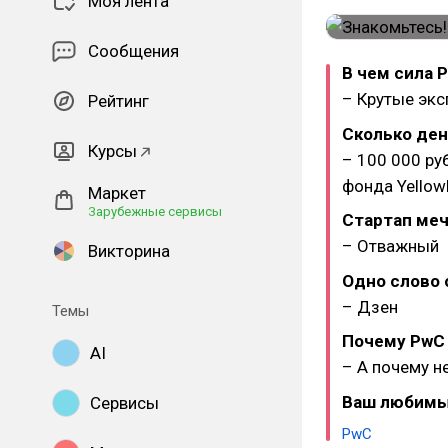
Моя лента
Сообщения
В чем сила 
– Крутые экс
Рейтинг
Сколько ден
Курсы
– 100 000 ру
фонда Yellow
Маркет
Зарубежные сервисы
Стартап меч
– Отважный
Викторина
Одно слово 
– Дзен
Темы
Почему PwC 
AI
– А почему н
Ваш любимы
Сервисы
PwC