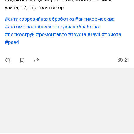
улица, 17, стр. 5#антикор
#антикоррозийнаяобработка
#антикормосква
#автомосква
#пескоструйнаяобработка
#пескоструй
#ремонтавто
#toyota
#rav4
#тойота
#рав4
21