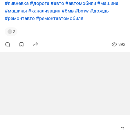
#ливневка
#дорога
#авто
#автомобили
#машина
#машины
#канализация
#бмв
#bmw
#дождь
#ремонтавто
#ремонтавтомобиля
2
392