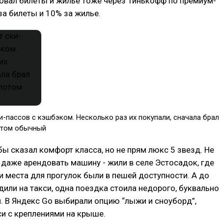
овал билеты и жилье тоже через Тинькофф по премиум-
 за билеты и 10% за жилье.
и-пассов с кэшбэком. Несколько раз их покупали, сначала брал
отом обычный
бы сказал комфорт класса, но не прям люкс 5 звезд. Не
даже арендовать машину - жили в селе Эстосадок, где
и места для прогулок были в пешей доступности. А до
или на такси, одна поездка стоила недорого, буквально
. В Яндекс Go выбирали опцию “лыжи и сноуборд”,
и с креплениями на крыше.