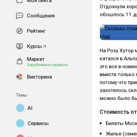
Моя лента
Отдохнули хоро
обошлось 11 д
Сообщения
Рейтинг
Курсы
На Розу Хутор 
катался в Альп
Маркет
Зарубежные сервисы
это все в новин
вместе только 
Викторина
потому что при
захотелось скл
Темы
можно было бы
AI
Стоимость о
Сервисы
Билеты Моск
Жилье (семе