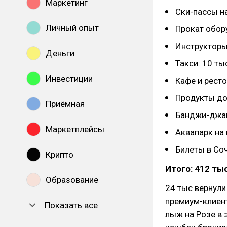
Маркетинг
Ски-пассы н
Личный опыт
Прокат обор
Инструкторы
Деньги
Такси: 10 ты
Инвестиции
Кафе и ресто
Продукты до
Приёмная
Банджи-джам
Маркетплейсы
Аквапарк на
Билеты в Соч
Крипто
Итого: 412 ты
Образование
24 тыс вернули
премиум-клиент
Показать все
лыж на Розе в 