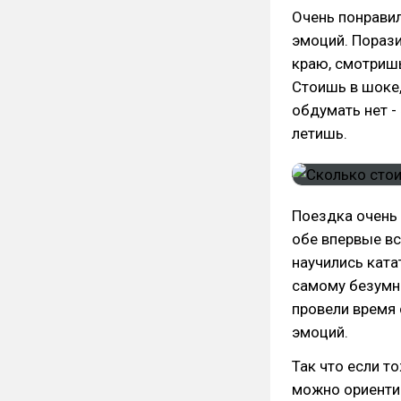
Очень понравил
эмоций. Порази
краю, смотришь 
Стоишь в шоке,
обдумать нет - 5
летишь.
Поездка очень 
обе впервые вс
научились ката
самому безумно
провели время 
эмоций.
Так что если то
можно ориентир