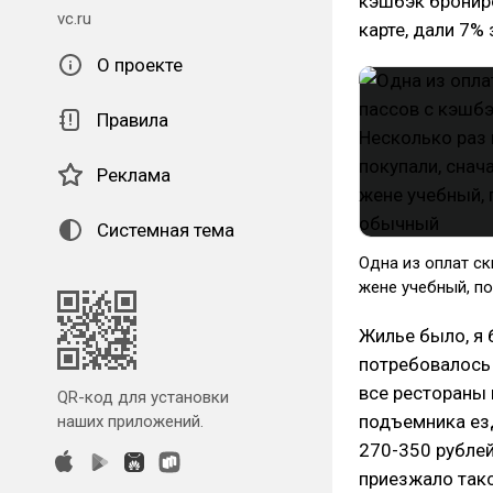
кэшбэк бронир
vc.ru
карте, дали 7%
О проекте
Правила
Реклама
Системная тема
Одна из оплат ск
жене учебный, п
Жилье было, я 
потребовалось 
все рестораны 
QR-код для установки
подъемника езд
наших приложений.
270-350 рублей
приезжало такс