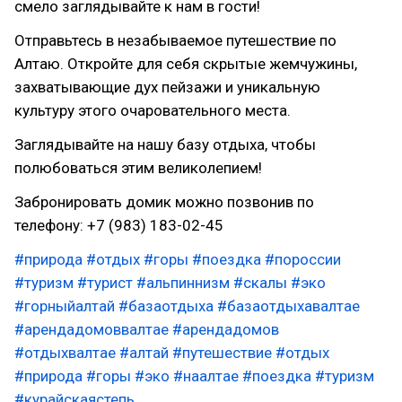
смело заглядывайте к нам в гости!
Отправьтесь в незабываемое путешествие по
Алтаю. Откройте для себя скрытые жемчужины,
захватывающие дух пейзажи и уникальную
культуру этого очаровательного места.
Заглядывайте на нашу базу отдыха, чтобы
полюбоваться этим великолепием!
Забронировать домик можно позвонив по
телефону: +7 (983) 183-02-45
#природа
#отдых
#горы
#поездка
#пороссии
#туризм
#турист
#альпиннизм
#скалы
#эко
#горныйалтай
#базаотдыха
#базаотдыхавалтае
#арендадомоввалтае
#арендадомов
#отдыхвалтае
#алтай
#путешествие
#отдых
#природа
#горы
#эко
#наалтае
#поездка
#туризм
#курайскаястепь