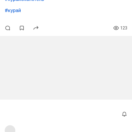
#курай
123