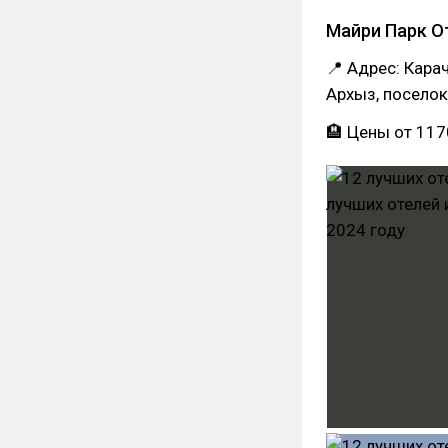
Майри Парк О
📍 Адрес: Кара
Архыз, поселок
🏨 Цены от 117