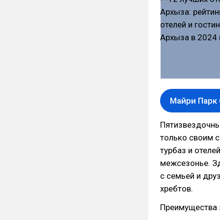
Майри Парк
Пятизвездочны
только своим с
турбаз и отеле
межсезонье. З
с семьей и дру
хребтов.
Преимущества з