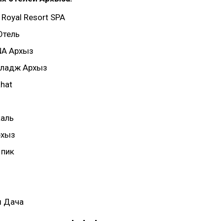
 Royal Resort SPA
Отель
NA Архыз
лладж Архыз
hat
каль
рхыз
 пик
ы Дача