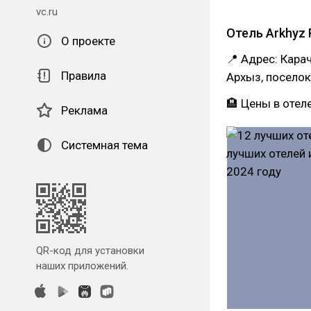
vc.ru
Отель Arkhyz 
О проекте
📍 Адрес: Кара
Правила
Архыз, поселок
🏨 Цены в отел
Реклама
Системная тема
QR-код для установки
наших приложений.