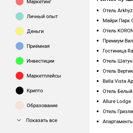
Маркетинг
Отель Arkhyz
Личный опыт
Майри Парк 
Отель KORO
Деньги
Премиум Ви
Приёмная
Гостиница Ra
Инвестиции
Отель Шатун
Отель Верти
Маркетплейсы
Bella Vista А
Крипто
Отель Белый
Allure Lodge
Образование
Отель Гризли
Показать все
Апартамент