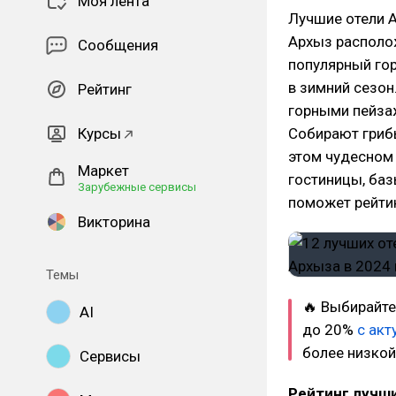
Моя лента
Лучшие отели 
Архыз располо
Сообщения
популярный го
в зимний сезон
Рейтинг
горными пейза
Курсы
Собирают гриб
этом чудесном 
Маркет
гостиницы, баз
Зарубежные сервисы
поможет рейтин
Викторина
Темы
🔥 Выбирайте
AI
до 20%
с ак
более низкой
Сервисы
Рейтинг лучши