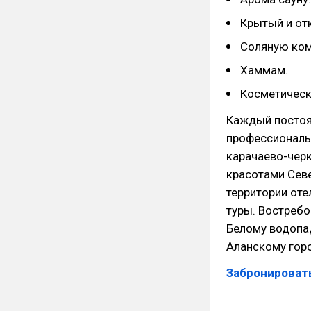
Крытый и от
Соляную ком
Хаммам.
Косметическ
Каждый постоя
профессиональ
карачаево-черк
красотами Севе
территории оте
туры. Востребо
Белому водопад
Аланскому гор
Забронировать