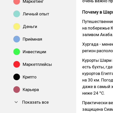
очень важно пр
Маркетинг
Почему в Шар
Личный опыт
Путешественни
Деньги
на побережье К
заливом Акаба
Приёмная
Хургада - мене
регион располо
Инвестиции
Курорты Шарм 
Маркетплейсы
есть бухты, гд
курортов Египт
Крипто
на 30 км. Пого
даже в самый х
Карьера
ниже 24 °C.
Показать все
Практически ве
защищена Сиамс