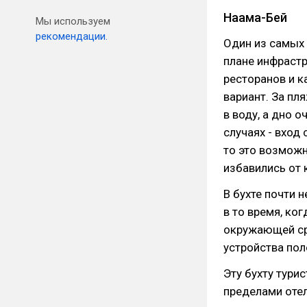
Наама-Бей
Мы используем
рекомендации.
Один из самых 
плане инфрастр
ресторанов и к
вариант. За пл
в воду, а дно 
случаях - вход
то это возможн
избавились от 
В бухте почти 
в то время, ког
окружающей ср
устройства пол
Эту бухту турис
пределами отел