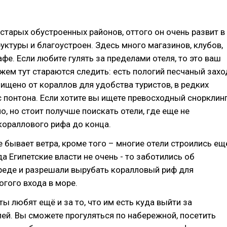
старых обустроенных районов, оттого он очень развит в
уктуры и благоустроен. Здесь много магазинов, клубов,
афе. Если любите гулять за пределами отеля, то это ваш
яжем тут стараются следить: есть пологий песчаный захо
очищено от кораллов для удобства туристов, в редких
 с понтона. Если хотите вы ищете превосходный снорклинг
о, но стоит получше поискать отели, где еще не
кораллового рифа до конца.
не бывает ветра, кроме того – многие отели строились ещ
да Египетские власти не очень - то заботились об
еде и разрешали вырубать коралловый риф для
огого входа в море.
ты любят ещё и за то, что им есть куда выйти за
ей. Вы сможете прогуляться по набережной, посетить