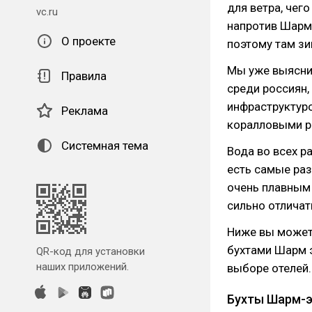
для ветра, чег
vc.ru
напротив Шарм-
О проекте
поэтому там зи
Мы уже выясни
Правила
среди россиян,
инфраструктур
Реклама
коралловыми р
Системная тема
Вода во всех р
есть самые раз
очень плавным
сильно отличать
Ниже вы может
бухтами Шарм э
QR-код для установки
наших приложений.
выборе отелей.
Бухты Шарм-э