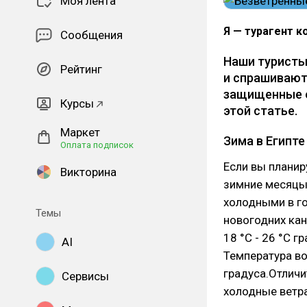
Моя лента
Я — турагент к
Сообщения
Наши туристы 
Рейтинг
и спрашивают,
защищенные о
Курсы
этой статье.
Маркет
Зима в Египте
Оплата подписок
Если вы планир
Викторина
зимние месяцы 
холодными в г
Темы
новогодних кан
18 °С - 26 °С г
AI
Температура во
градуса.Отлич
Сервисы
холодные ветра