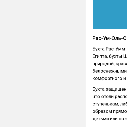
Рас-Ум-Эль-С
Бухта Рас-Умм-
Египта, бухты 
природой, крас
белоснежными п
комфортного и 
Бухта защищена
что отели расп
ступенькам, ли
образом прямо 
детьми или пож