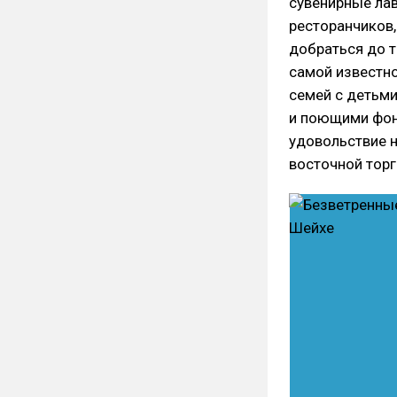
сувенирные лав
ресторанчиков,
добраться до т
самой известно
семей с детьми
и поющими фон
удовольствие н
восточной торг