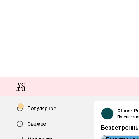
Популярное
Otpusk.P
Путешеств
Свежее
Безветренны