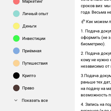
Маркетинг
сроков виз: мы
года. Весьма н
Личный опыт
🥐 Как можем 
Деньги
1. Подача доку
оформить (не з
Инвестиции
биометрию).
Приёмная
2. Подача доку
кому не нужно 
Путешествия
независимо от 
Крипто
3.Подача докум
раньше тех дат
Право
на подачу на м
возможность по
Показать все
4. Запись на п
регионов (и по