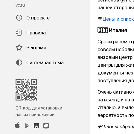
vc.ru
нашей стороны
О проекте
💸
Цены и спис
🇮🇹 Италия
Правила
Сроки рассмотр
Реклама
совсем небольш
визовый центр 
Системная тема
центры для жит
документы неза
поступления до
Очень активно 
на въезд, и на
Италию, а выле
QR-код для установки
наших приложений.
вероятность по
➕Плюсы обраще