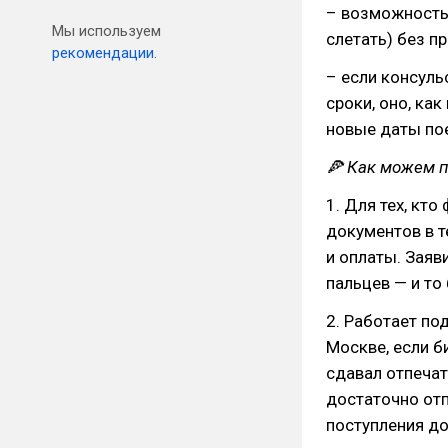
– возможность 
Мы используем
слетать) без п
рекомендации.
– если консуль
сроки, оно, ка
новые даты пое
🍕 Как можем п
1. Для тех, кт
документов в т
и оплаты. Заяв
пальцев — и то
2. Работает по
Москве, если б
сдавал отпечат
достаточно отп
поступления д