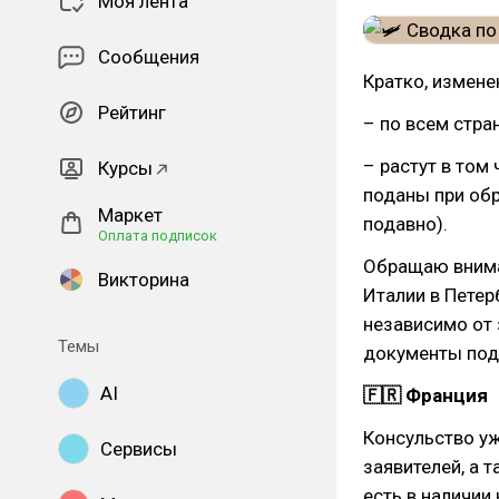
Моя лента
Сообщения
Кратко, измене
Рейтинг
– по всем стра
– растут в том
Курсы
поданы при обр
Маркет
подавно).
Оплата подписок
Обращаю вниман
Викторина
Италии в Петер
независимо от 
Темы
документы под
AI
🇫🇷 Франция
Консульство уж
Сервисы
заявителей, а 
есть в наличии