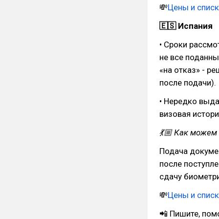
💸
Цены и спис
🇪🇸 Испания
• Сроки рассмо
не все поданны
«на отказ» - р
после подачи).
• Нередко выда
визовая истори
💃🏼 Как можем
Подача докумен
после поступле
сдачу биометри
💸
Цены и спис
📲 Пишите, по