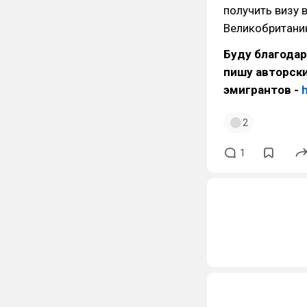
получить визу 
Великобритани
Буду благодар
пишу авторск
эмигрантов -
2
1