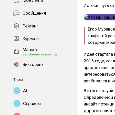
Моя лента
Истоки: путь о
Сообщения
Рейтинг
Егор Муравье
графикой реш
Курсы
которые можн
Маркет
Идея стартапа
Зарубежные сервисы
2016 году, ког
Викторина
предоставляющ
интересоваться
Темы
разбирался в и
AI
В итоге получи
Определенной ц
Сервисы
инсайт потенци
дорогого сист