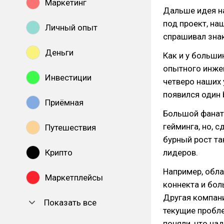
Маркетинг
Дальше идея на
под проект, на
Личный опыт
спрашивал знак
Деньги
Как и у большин
опытного инжен
Инвестиции
четверо наших 
появился один 
Приёмная
Большой фанат 
гейминга, но, 
Путешествия
бурный рост та
Крипто
лидеров.
Например, обл
Маркетплейсы
коннекта и бол
Другая компан
Показать все
текущие пробл
поняли, что на