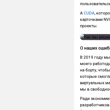
пользовательс
А
CUDA
, котор
карточками NVI
проекты.
О наших ошиб
В 2019 году мы
моего работода
на борту, чтоб
которые смогли
виртуальных ма
мы в свободное
Ради экономии 
разработчиков