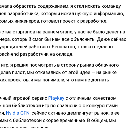
чала обрастать содержанием, я стал искать команду
шел разработчика, который искал нужную информацию,
омых инженеров, готовил проект к разработке.
ства стартапов на раннем этапе, у нас не было денег на
ера, который смог бы нам все объяснить. Даже сейчас
учредителей работают бесплатно, только недавно
back-end разработчик на окладе.
игр, я решил посмотреть в сторону рынка облачного
сделав пилот, мы отказались от этой идеи — на рынке
ких проектов, и мы понимали, что нам не догнать
ачный игровой сервис
Playkey
с отличным качеством
ьшой библиотекой игр по сравнению с конкурентами.
ия,
Nvidia GFN
, сейчас активно демпингует рынок, а ее
емы с библиотекой скорее временные. В общем, мы
до идти в другую нишу.