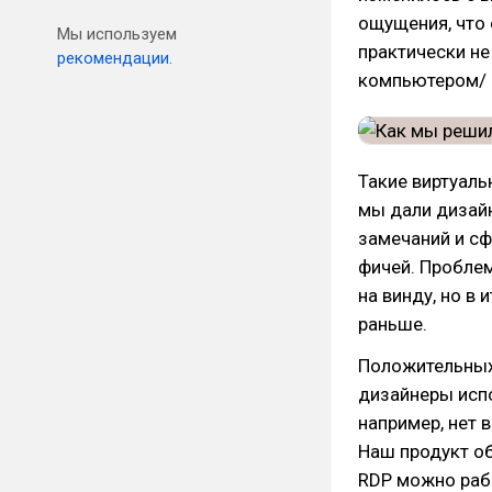
ощущения, что 
Мы используем
практически не
рекомендации.
компьютером/
Такие виртуал
мы дали дизайн
замечаний и с
фичей. Пробле
на винду, но в 
раньше.
Положительных
дизайнеры исп
например, нет 
Наш продукт об
RDP можно рабо