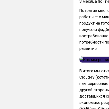
3 месяца почти
Потратив много
работы — с ми
продукт на гот
получали фидб
востребованно
потребности по
развитие.
В итоге мы отк
Cloud4y (кстати
нам серверные 
другой стороны
доставшихся сл
экономике ресу
(VMWare, Citri