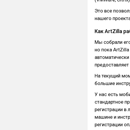
Это все позвол
нашего проекта
Как ArtZilla 
Мы собрали его
но пока ArtZil
автоматически 
предоставляет 
На текущий мо
большие инстру
У нас есть моб
стандартное пр
регистрации в 
машине и инстр
регистрации оп