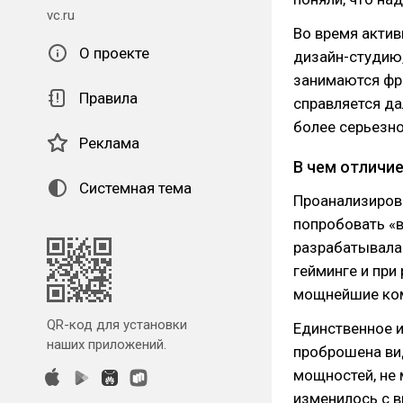
vc.ru
Во время актив
О проекте
дизайн-студию,
занимаются фр
Правила
справляется да
более серьезно
Реклама
В чем отличие
Системная тема
Проанализиров
попробовать «в
разрабатывалас
гейминге и при
мощнейшие ком
QR-код для установки
Единственное и
наших приложений.
проброшена вид
мощностей, не
изменилось с 