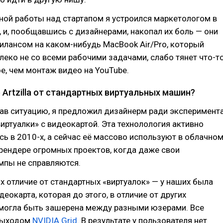
ной работы над стартапом я устроился маркетологом в
 и, пообщавшись с дизайнерами, накопал их боль ­— они
илансом на каком-нибудь MacBook Air/Pro, который
леко не со всеми рабочими задачами, слабо тянет что-т
е, чем монтаж видео на YouTube.
 Artzilla от стандартных виртуальных машин?
ав ситуацию, я предложил дизайнерм ради эксперимент
иртуалки» с видеокартой. Эта технолология активно
ь в 2010-х, а сейчас её массово используют в облачно
 рендере огромных проектов, когда даже свои
пы не справляются.
х отличие от стандартных «виртуалок» — у наших была
еокарта, которая до этого, в отличие от других
 могла быть зашерена между разными юзерами. Все
выходом
NVIDIA Grid
. В результате у пользователя нет