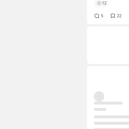
12
5
22