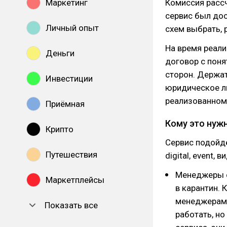
Маркетинг
Комиссия рассч
сервис был дос
Личный опыт
схем выбрать, 
На время реал
Деньги
договор с пон
сторон. Держа
Инвестиции
юридическое л
реализованном 
Приёмная
Кому это нуж
Крипто
Сервис подойде
Путешествия
digital, event
Менеджеры с
Маркетплейсы
в карантин. 
менеджерами 
Показать все
работать, но