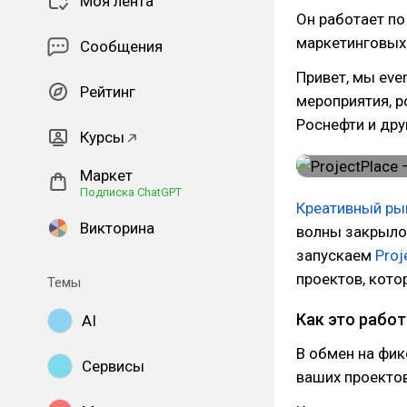
Моя лента
Он работает по
маркетинговых
Сообщения
Привет, мы eve
Рейтинг
мероприятия, р
Роснефти и дру
Курсы
Маркет
Подписка ChatGPT
Креативный ры
Викторина
волны закрыло
запускаем
Proj
проектов, кото
Темы
Как это рабо
AI
В обмен на фи
Сервисы
ваших проекто