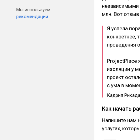
независимыми 
Мы используем
млн. Вот отзыв
рекомендации.
Я успела пора
конкретнее, 
проведения о
ProjectPlace 
изоляции у м
проект остал
с ума в моме
Кадрия Рикад
Как начать р
Напишите нам н
услугах, котор