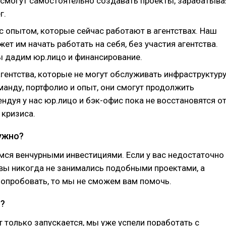
и смогут самостоятельно создавать проекты, зарабатыва
г.
 опытом, которые сейчас работают в агентствах. Наш
ет им начать работать на себя, без участия агентства.
ы дадим юр.лицо и финансирование.
гентства, которые не могут обслуживать инфраструктуру
манду, портфолио и опыт, они смогут продолжить
ендуя у нас юр.лицо и бэк-офис пока не восстановятся о
 кризиса.
нужно?
ся венчурными инвестициями. Если у вас недостаточно
 вы никогда не занимались подобными проектами, а
попробовать, то мы не сможем вам помочь.
ы?
т только запускается, мы уже успели поработать с