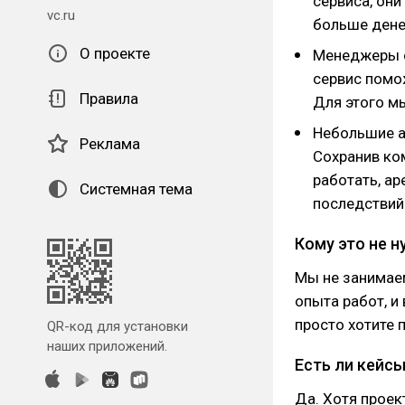
сервиса, он
vc.ru
больше дене
О проекте
Менеджеры с
сервис помож
Правила
Для этого м
Небольшие а
Реклама
Сохранив ко
работать, ар
Системная тема
последствий
Кому это не 
Мы не занимаем
опыта работ, и
просто хотите 
QR-код для установки
наших приложений.
Есть ли кейс
Да. Хотя проек