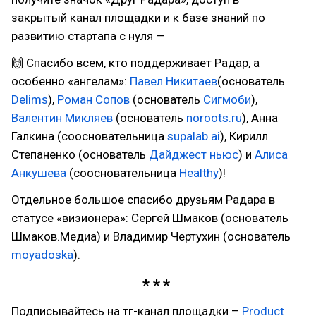
закрытый канал площадки и к базе знаний по
развитию стартапа с нуля —
🙌 Спасибо всем, кто поддерживает Радар, а
особенно «ангелам»:
Павел Никитаев
(основатель
Delims
),
Роман Сопов
(основатель
Сигмоби
),
Валентин Микляев
(основатель
noroots.ru
), Анна
Галкина (соосновательница
supalab.ai
), Кирилл
Степаненко (основатель
Дайджест ньюс
) и
Алиса
Анкушева
(соосновательница
Healthy
)!
Отдельное большое спасибо друзьям Радара в
статусе «визионера»: Сергей Шмаков (основатель
Шмаков.Медиа) и Владимир Чертухин (основатель
moyadoska
).
Подписывайтесь на тг-канал площадки –
Product