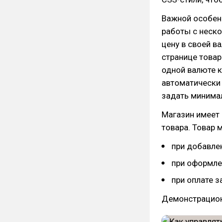
Важной особен
работы с неск
цену в своей в
странице товар
одной валюте к
автоматически 
задать минима
Магазин имеет 
товара. Товар 
при добавле
при оформле
при оплате з
Демонстрацион