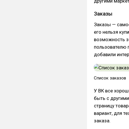
другими марке
Заказы
Заказы — самое
его нельзя куп
возможность з
пользователю г
добавили интер
Список заказов
У ВК все хорош
быть с другими
страницу товар
вариант, для те
заказа.