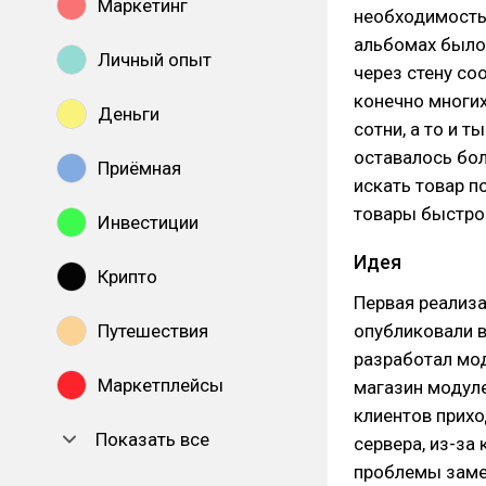
Маркетинг
необходимость 
альбомах было
Личный опыт
через стену со
конечно многих
Деньги
сотни, а то и 
оставалось бол
Приёмная
искать товар п
товары быстро 
Инвестиции
Идея
Крипто
Первая реализа
Путешествия
опубликовали в
разработал мо
Маркетплейсы
магазин модуле
клиентов прих
Показать все
сервера, из-за
проблемы замед