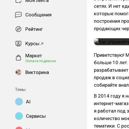
Моя лента
сетях. И нет ед
которые помога
Сообщения
построения про
продающих чер
Рейтинг
Курсы
Приветствую! М
Маркет
Оплата подписок
больше 10 лет.
разрабатывает 
Викторина
продаж в социа
собирайте анал
Темы
В 2014 году я 
AI
интернет-магаз
я работал под 
Сервисы
количество мое
тематики. С ро