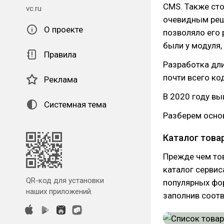
CMS. Также сто
vc.ru
очевидным реш
О проекте
позволяло его 
были у модуля,
Правила
Разработка дли
почти всего код
Реклама
В 2020 году вы
Системная тема
Разберем осно
Каталог това
Прежде чем тов
каталог сервис
QR-код для установки
популярных фор
наших приложений.
заполнив соот