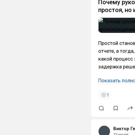
Почему руко
простоя, но
Простой станов
отчете, а тогда
какой процесс 
задержка реше
Показать полн
1
Виктор Г
23 июля