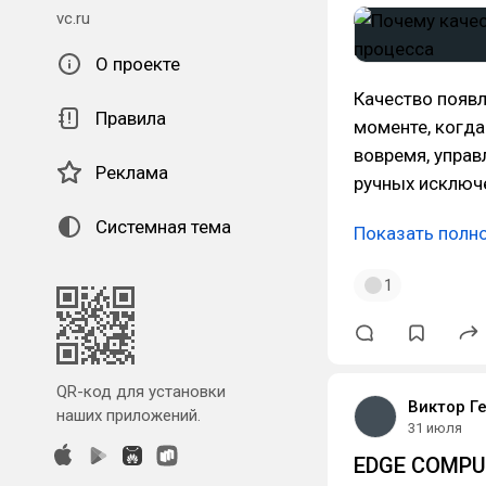
vc.ru
О проекте
Качество появл
Правила
моменте, когд
вовремя, управ
Реклама
ручных исключ
Системная тема
Показать полн
1
QR-код для установки
Виктор Г
наших приложений.
31 июля
EDGE COMPUT