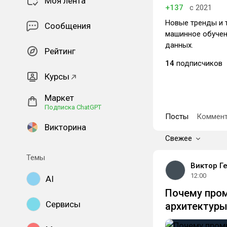
Моя лента
+137
с 2021
Новые тренды и т
Сообщения
машинное обучен
данных.
Рейтинг
14
подписчиков
Курсы
Маркет
Подписка ChatGPT
Посты
Коммент
Викторина
Свежее
Темы
Виктор Г
12:00
AI
Почему пром
Сервисы
архитектуры,