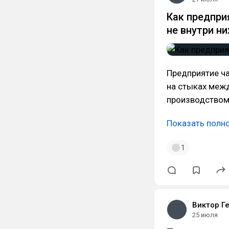
Как предпри
не внутри ни
Предприятие час
на стыках межд
производством,
Показать полн
1
Виктор Г
25 июля