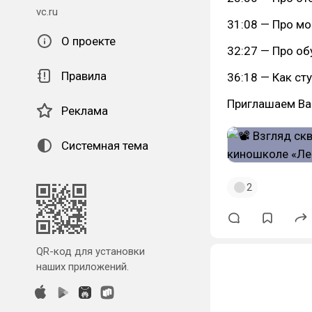
vc.ru
31:08 — Про м
О проекте
32:27 — Про об
Правила
36:18 — Как ст
Приглашаем Вас
Реклама
Системная тема
2
QR-код для установки
наших приложений.