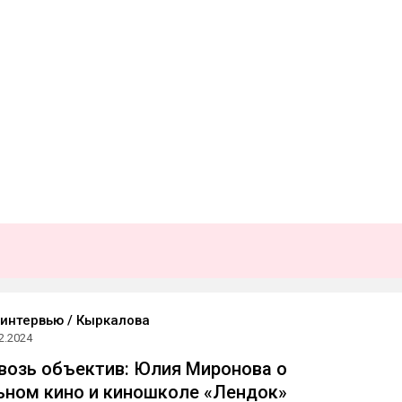
интервью / Кыркалова
2.2024
квозь объектив: Юлия Миронова о
ном кино и киношколе «Лендок»