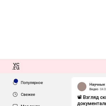
Популярное
Научные 
Видео
04.0
Свежее
📽 Взгляд с
документаль