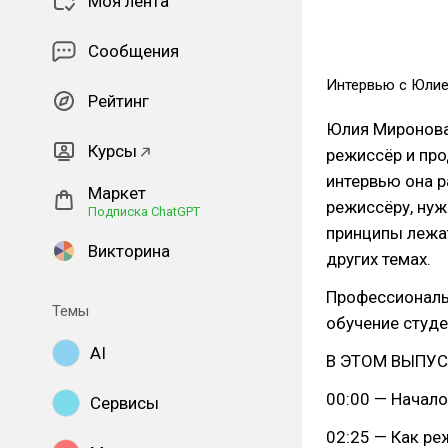
Моя лента
Сообщения
Интервью с Юли
Рейтинг
Юлия Миронова 
Курсы
режиссёр и пр
интервью она р
Маркет
режиссёру, нуж
Подписка ChatGPT
принципы лежат
Викторина
других темах.
Профессиональн
Темы
обучение студе
AI
В ЭТОМ ВЫПУС
00:00 — Начал
Сервисы
02:25 — Как ре