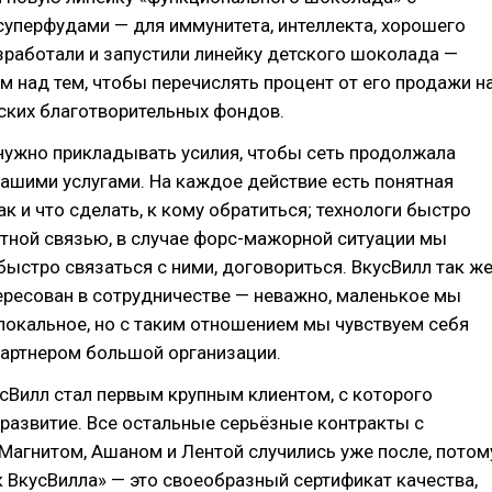
уперфудами — для иммунитета, интеллекта, хорошего
зработали и запустили линейку детского шоколада —
м над тем, чтобы перечислять процент от его продажи н
ских благотворительных фондов.
нужно прикладывать усилия, чтобы сеть продолжала
ашими услугами. На каждое действие есть понятная
ак и что сделать, к кому обратиться; технологи быстро
тной связью, в случае форс-мажорной ситуации мы
ыстро связаться с ними, договориться. ВкусВилл так же
ересован в сотрудничестве — неважно, маленькое мы
локальное, но с таким отношением мы чувствуем себя
артнером большой организации.
усВилл стал первым крупным клиентом, с которого
развитие. Все остальные серьёзные контракты с
Магнитом, Ашаном и Лентой случились уже после, потом
 ВкусВилла» — это своеобразный сертификат качества,