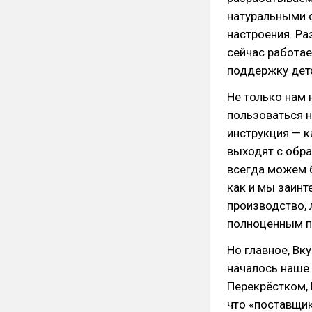
натуральными с
настроения. Ра
сейчас работае
поддержку дет
Не только нам 
пользоваться н
инструкция — к
выходят с обра
всегда можем б
как и мы заинт
производство, 
полноценным п
Но главное, Вк
началось наше 
Перекрёстком, 
что «поставщик