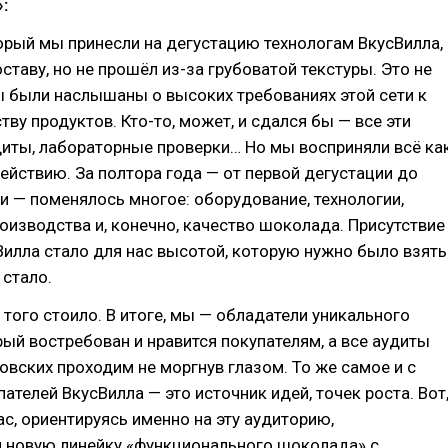
:
рый мы принесли на дегустацию технологам ВкусВилла,
оставу, но не прошёл из-за грубоватой текстуры. Это не
 были наслышаны о высоких требованиях этой сети к
тву продуктов. Кто-то, может, и сдался бы — все эти
диты, лабораторные проверки… Но мы восприняли всё ка
ействию. За полтора года — от первой дегустации до
и — поменялось многое: оборудование, технологии,
оизводства и, конечно, качество шоколада. Присутствие
Вилла стало для нас высотой, которую нужно было взять
 стало.
о того стоило. В итоге, мы — обладатели уникального
рый востребован и нравится покупателям, а все аудиты
овских проходим не моргнув глазом. То же самое и с
ателей ВкусВилла — это источник идей, точек роста. Вот
ас, ориентируясь именно на эту аудиторию,
 новую линейку «функционального шоколада» с