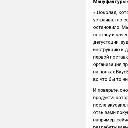
Мануфактуры»
«Шоколад, кото
устраивал по с
остановило. Мы
составу и качес
дегустации, ау
инструкцию к д
первой поставк
организация пр
на полках Вкус
во что бы то ни
И поверьте, он
продукта, кото
после вкусвилл
отзывами покуп
например, сейч
разрабатываем