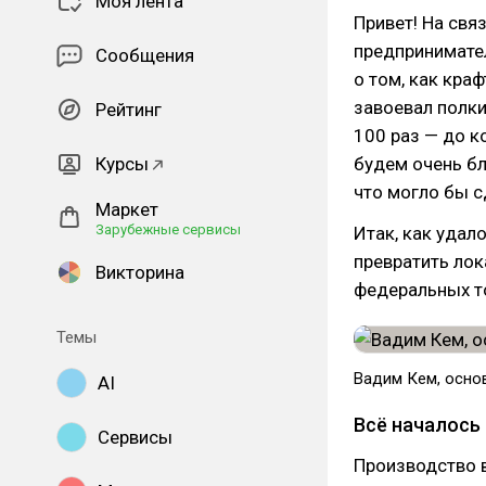
Моя лента
Привет! На свя
предпринимател
Сообщения
о том, как кра
завоевал полк
Рейтинг
100 раз — до к
Курсы
будем очень бл
что могло бы с
Маркет
Зарубежные сервисы
Итак, как удал
превратить ло
Викторина
федеральных т
Темы
Вадим Кем, осно
AI
Всё началось 
Сервисы
Производство в