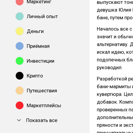
Маркетинг
выпускают тонн
девушка Юлия Г
Личный опыт
бане, путем пр
Началось все с
Деньги
значит и обыч
альтернативу. 
Приёмная
искал идею, ко
подопечных бл
Инвестиции
руководил.
Крипто
Разработкой ре
бани-мармиты 
Путешествия
кувертюра. Цел
добавок. Компо
Маркетплейсы
проверенных па
дополнительные
Показать все
пряности и экс
принципиальны