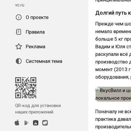
vc.ru
Долгий путь 
О проекте
Прежде чем шо
немало времен
Правила
больше 5 кг пр
Реклама
Вадим и Юля с
раскупали всё 
Системная тема
производство де
момент (2013 г
оборудования, 
QR-код для установки
Поначалу не вс
наших приложений.
практика давал
производительн