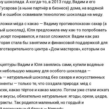
у шоколада. А когда-то, в 2013 году, Вадим и его
усарова (а ныне партнёр в бизнесе) дома, на водяной
об и ошибок осваивали технологию шоколада на меду.
 ложки мёда с какао — Вадиму противопоказан сахар (а
ный шоколад), Юля предложила ему как-то попробовать
Десерт понравился, и паззл сложился: Вадим как раз
торая стала бы занятием и финансовой поддержкой для
аготворительного центра «Дом мастеров», которым он
цептуры Вадим и Юля занялись сами, купили водяные
и небольшую машину для особого шоколада —
ь — натуральный шоколад без сахара и искусственных
ненты — только те, что создала природа: мёд с
сек, какао тёртое и какао масло. Потом уже стали искат
 вкусы, обязательно натуральные: ягоды, орехи, цедра,
тракты. Так родился маленький, но гордый и
й региональный бренд — Namedu.