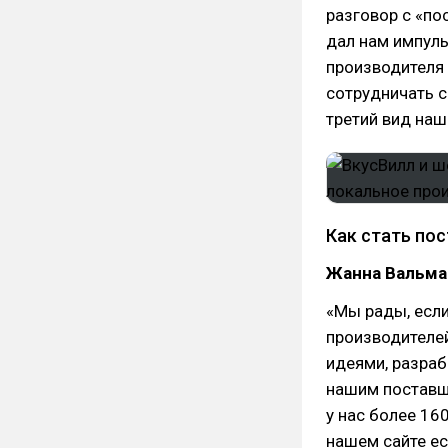
разговор с «по
дал нам импуль
производителя 
сотрудничать с
третий вид наш
Как стать по
Жанна Вальма
«Мы рады, есл
производителей
идеями, разраб
нашим поставщ
у нас более 160
нашем сайте е