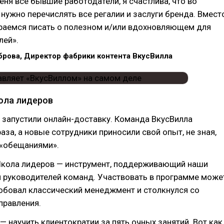
еня все бывшие работодатели, я счастлива, что во
 нужно перечислять все регалии и заслуги бренда. Вмест
раемся писать о полезном и/или вдохновляющем для
лей».
брова, Директор фабрики контента ВкусВилла
ола лидеров
 запустили онлайн-доставку. Команда ВкусВилла
раза, а новые сотрудники приносили свой опыт, не зная,
 «обещаниями».
Школа лидеров — инструмент, поддерживающий наши
и руководителей команд. Участвовать в программе може
обовал классический менеджмент и столкнулся со
правления.
 научить клиентократии за пять очных занятий. Вот как