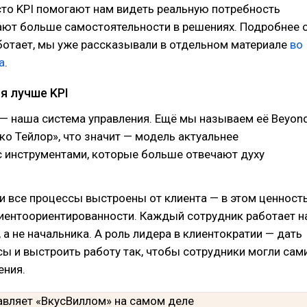
то KPI помогают нам видеть реальную потребность
ают больше самостоятельности в решениях. Подробнее 
аботает, мы уже рассказывали в отдельном материале
во
а
.
я лучше KPI
— наша система управления. Ещё мы называем её Beyon
ько Тейлор», что значит — модель актуальнее
с инструментами, которые больше отвечают духу
и все процессы выстроены от клиента — в этом ценност
лиентоориентированности. Каждый сотрудник работает н
, а не начальника. А роль лидера в клиентократии — дать
ы и выстроить работу так, чтобы сотрудники могли сам
ения.