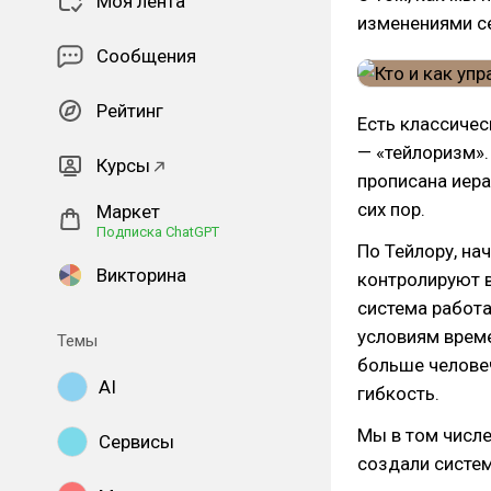
Моя лента
изменениями с
Сообщения
Рейтинг
Есть классиче
— «тейлоризм».
Курсы
прописана иера
сих пор.
Маркет
Подписка ChatGPT
По Тейлору, на
Викторина
контролируют в
система работа
условиям време
Темы
больше человеч
AI
гибкость.
Мы в том числе
Сервисы
создали систе