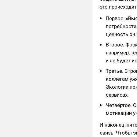
это происходит
Первое. «Вы
потребности.
ценность он 
Второе. Фор
например, те
и не будет и
Третье. Стр
коллегам уж
Экологии по
сервисах.
Четвёртое. 
мотивации у
И наконец, пят
связь. Чтобы э