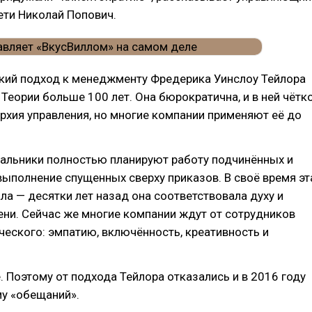
ети Николай Попович.
ский подход к менеджменту Фредерика Уинслоу Тейлора
 Теории больше 100 лет. Она бюрократична, и в ней чётк
рхия управления, но многие компании применяют её до
чальники полностью планируют работу подчинённых и
ыполнение спущенных сверху приказов. В своё время эт
ла — десятки лет назад она соответствовала духу и
ни. Сейчас же многие компании ждут от сотрудников
еского: эмпатию, включённость, креативность и
. Поэтому от подхода Тейлора отказались и в 2016 году
му «обещаний».