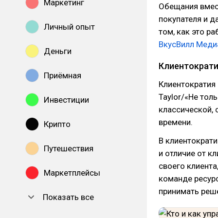
Маркетинг
Обещания вмес
покупателя и д
Личный опыт
том, как это р
ВкусВилл Меди
Деньги
Клиентократи
Приёмная
Клиентократия 
Taylor/«Не тол
Инвестиции
классической, 
времени.
Крипто
В клиентократи
Путешествия
и отличие от к
своего клиента
Маркетплейсы
команде ресурс
принимать реш
Показать все