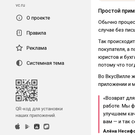
vc.ru
Простой прим
О проекте
Обычно процесс
случае без пис
Правила
Так происходит
Реклама
покупателя, а
юристов и бухг
Системная тема
потому что тог
Во ВкусВилле ж
приложении и м
«Возврат для
работе. Мы ф
QR-код для установки
улучшаем кач
наших приложений.
вам — и так 
Алёна Несифо