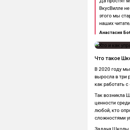
Да простят м
ВкусВилле не
этого мы ста
наших читате
Анастасия Бо
Что такое Шк
В 2020 году мы
выросла в три 
как работать с
Так возникла 
ценности сред
любой, кто опр
сложностями у
Задача Школы —