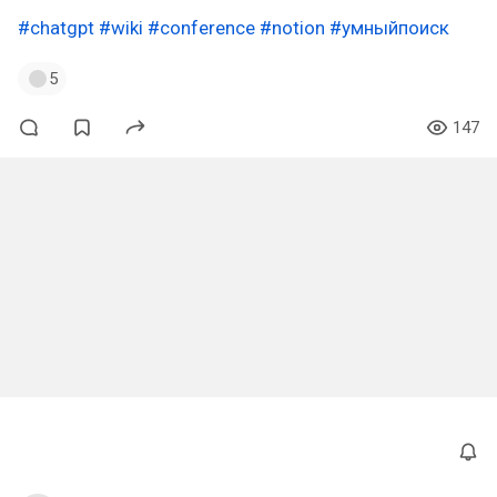
#chatgpt
#wiki
#conference
#notion
#умныйпоиск
5
147