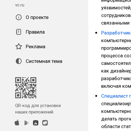
информацион
vc.ru
уязвимостей
сотрудников
О проекте
связанными 
Правила
Разработчик
компьютерных
Реклама
программиров
процесса со
Системная тема
самостоятель
как дизайне
разработчик
включая ком
Специалист 
специализир
QR-код для установки
компьютерно
наших приложений.
делать прогн
области ста