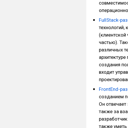
совместимос
операционно
FullStack-ра
технологий,
(клиентской 
частью). Та
различных т
архитектуре
создания по
входит упра
проектирова
FrontEnd-ра
созданием п
Он отвечает 
также за вз
разработчик 
также уметь