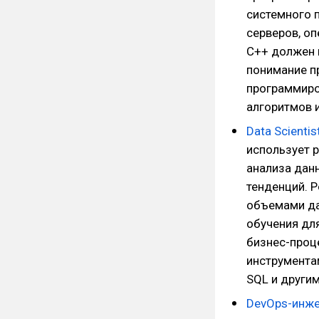
системного п
серверов, о
C++ должен 
понимание п
программиро
алгоритмов и
Data Scientis
использует р
анализа дан
тенденций. Р
объемами да
обучения дл
бизнес-проце
инструментам
SQL и другим
DevOps-инж