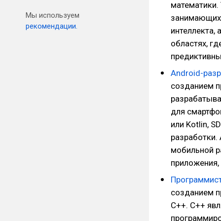
математики.
Мы используем
занимающихс
рекомендации.
интеллекта,
областях, г
предиктивны
Android-раз
созданием п
разрабатыва
для смартфо
или Kotlin, 
разработки. 
мобильной р
приложения, 
Программист
созданием п
C++. C++ яв
программиро