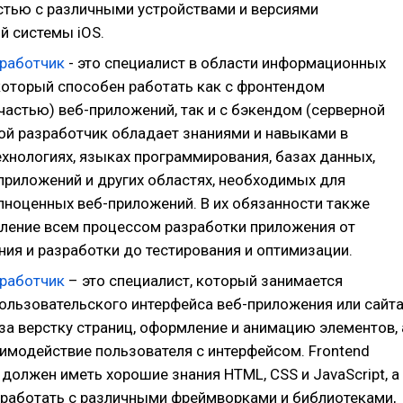
тью с различными устройствами и версиями
й системы iOS.
зработчик
- это специалист в области информационных
 который способен работать как с фронтендом
частью) веб-приложений, так и с бэкендом (серверной
кой разработчик обладает знаниями и навыками в
ехнологиях, языках программирования, базах данных,
 приложений и других областях, необходимых для
лноценных веб-приложений. В их обязанности также
вление всем процессом разработки приложения от
ния и разработки до тестирования и оптимизации.
зработчик
– это специалист, который занимается
ользовательского интерфейса веб-приложения или сайта
за верстку страниц, оформление и анимацию элементов, 
аимодействие пользователя с интерфейсом. Frontend
должен иметь хорошие знания HTML, CSS и JavaScript, а
 работать с различными фреймворками и библиотеками,