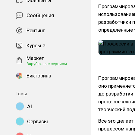
Моя лента
Программирова
использование
Сообщения
разработчики п
определенные 
Рейтинг
Курсы
Маркет
Зарубежные сервисы
Викторина
Программирова
оно применяетс
до разработки 
Темы
процессе ключ
AI
творческий под
Все это делает
Сервисы
процессом напр