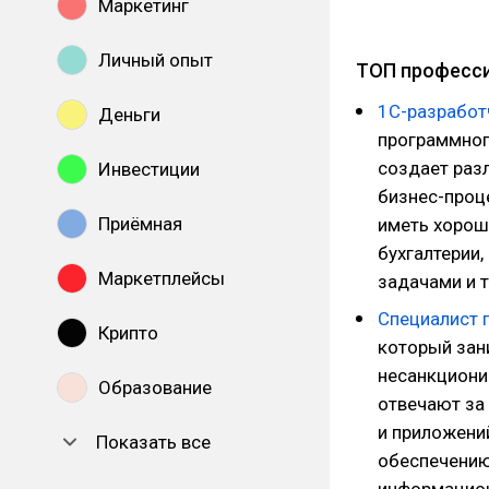
Маркетинг
Личный опыт
ТОП професси
1С-разработ
Деньги
программног
создает раз
Инвестиции
бизнес-проц
Приёмная
иметь хорош
бухгалтерии
Маркетплейсы
задачами и 
Специалист 
Крипто
который зан
несанкционир
Образование
отвечают за
и приложений
Показать все
обеспечению