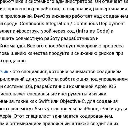
работчика и системного администратора. Он отвечает з
ию процессов разработки, тестирования, развертывания
га приложений. DevOps инженер работает над созданием
 среды Continuous Integration / Continuous Deployment
авляет инфраструктурой через код (Infra-as-Code) и
учшить совместную работу разработчиков и
й команды. Все это способствует ускорению процесса
 повышению качества продукта и снижению рисков при
 в продакшн.
тчик
- это специалист, который занимается созданием
риложений для устройств, работающих под управлением
 системы iOS, разработанной компанией Apple. iOS
 использует специальные инструменты и языки
ания, такие как Swift или Objective-C, для создания
которые могут быть установлены на iPhone, iPad и други
Apple. Этот специалист занимается кодированием,
м и оптимизацией приложений, а также следит за их