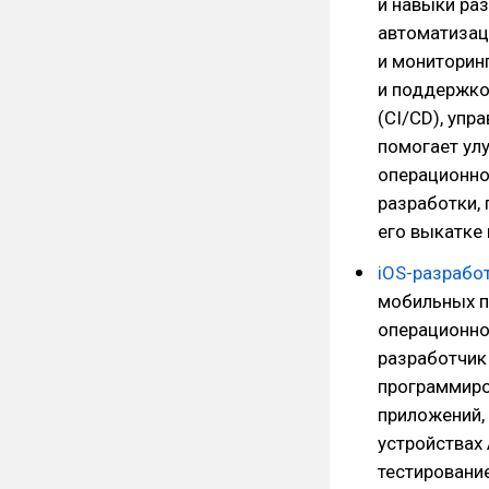
и навыки раз
автоматизац
и мониторин
и поддержкой
(CI/CD), упр
помогает ул
операционно
разработки,
его выкатке
iOS-разрабо
мобильных п
операционной
разработчик
программиров
приложений, 
устройствах 
тестирование