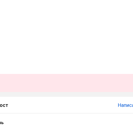
пост
Напис
нь