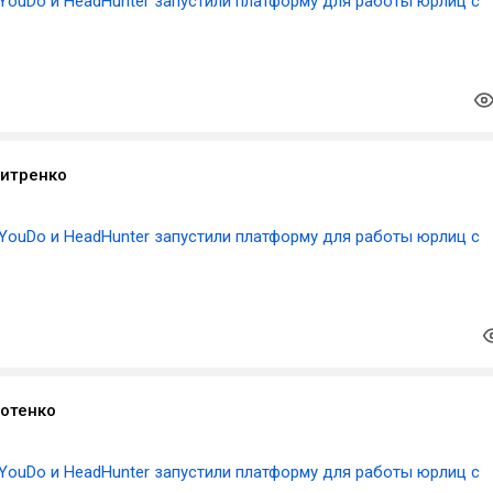
YouDo и HeadHunter запустили платформу для работы юрлиц с
итренко
YouDo и HeadHunter запустили платформу для работы юрлиц с
отенко
YouDo и HeadHunter запустили платформу для работы юрлиц с