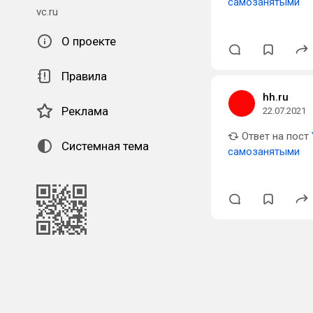
самозанятыми
vc.ru
О проекте
Правила
hh.ru
Реклама
22.07.2021
Ответ на пост
Системная тема
самозанятыми
QR-код для установки
наших приложений.