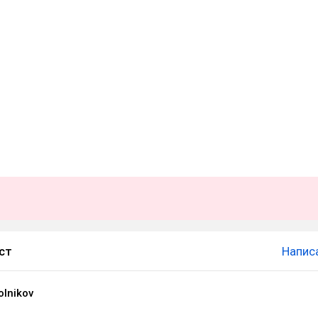
ст
Напис
lnikov