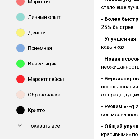
Маркетинг
стало еще лучш
Личный опыт
- Более быстр
25% быстрее.
Деньги
- Улучшенная 
кавычках.
Приёмная
- Новая персо
Инвестиции
неожиданность 
- Версиониров
Маркетплейсы
использования 
Образование
от предыдущих
- Режим «--q 2
Крипто
согласованност
Показать все
- Общий улуч
красивыми» по