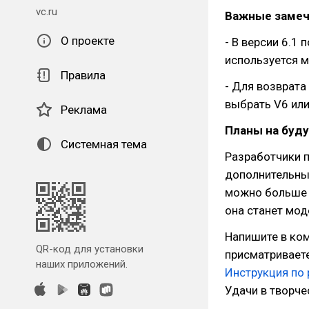
vc.ru
Важные замеч
О проекте
- В версии 6.1 
используется м
Правила
- Для возврата 
выбрать V6 или
Реклама
Планы на буд
Системная тема
Разработчики 
дополнительны
можно больше д
она станет мод
Напишите в ком
QR-код для установки
присматриваете
наших приложений.
Инструкция по 
Удачи в творче