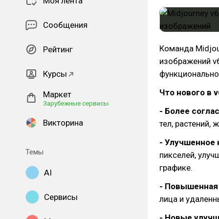
Моя лента
Сообщения
Команда Midjo
Рейтинг
изображений v6
Курсы
функционально
Что нового в v
Маркет
Зарубежные сервисы
- Более согл
Викторина
тел, растений, 
- Улучшенное
Темы
пикселей, улуч
графике.
AI
- Повышенная
Сервисы
лица и удаленн
- Новые улуч