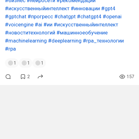
#бизнес
#нейросети
#рекомендации
#искусственныйинтеллект
#инновации
#gpt4
#gptchat
#прогресс
#chatgpt
#chatgpt4
#openai
#voicengine
#ai
#ии
#искусственныйинтеллект
#новоститехнологий
#машинноеобучение
#machinelearning
#deeplearning
#rpa_технологии
#rpa
1
1
1
2
157