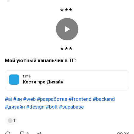
Мой уютный канальчик в ТГ:
t.me
Костя про Дизайн
#ai
#ии
#web
#разработка
#frontend
#backend
#дизайн
#design
#bolt
#supabase
1
6
3K