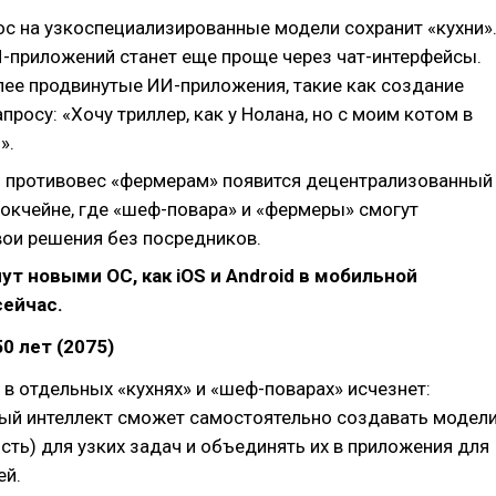
ос на узкоспециализированные модели сохранит «кухни»
-приложений станет еще проще через чат-интерфейсы.
лее продвинутые ИИ-приложения, такие как создание
просу: «Хочу триллер, как у Нолана, но с моим котом в
».
: В противовес «фермерам» появится децентрализованный
локчейне, где «шеф-повара» и «фермеры» смогут
вои решения без посредников.
нут новыми ОС, как iOS и Android в мобильной
сейчас.
0 лет (2075)
в отдельных «кухнях» и «шеф-поварах» исчезнет:
ый интеллект сможет самостоятельно создавать модел
сть) для узких задач и объединять их в приложения для
ей.