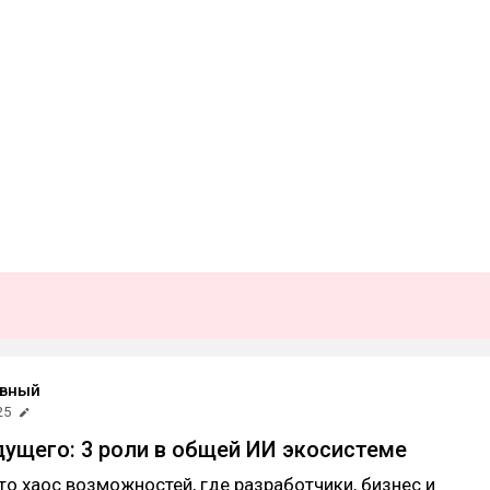
ивный
25
дущего: 3 роли в общей ИИ экосистеме
то хаос возможностей, где разработчики, бизнес и