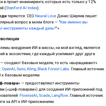
и в промт-инжиниринге, которые есть только у 12%
й (
Stanford AI Index
).
юди
теряются: CEO
Neural Love
Денис Ширяев пишет:
лярный вопрос в моем блоге — “
Как именно вы
AI-инструменты каждый день?
”».
революции
емы внедрения ИИ в массы, на мой взгляд, является
ей в экосистеме, где каждый усиливает друг друга:
— создают базовые модели, то есть «выращивают»
:
OpenAI
,
Suno
,
Kling
,
Black Forest Labs
. Главный источник
I к базовым моделям.
еф-повара»
— предоставляют инструменты
ам («шеф-поварам») для создания ИИ-приложений под
зователей:
FlowiseAI
,
Scade
,
Langflow
. Главный источник
ата за API к ИИ-приложениям.