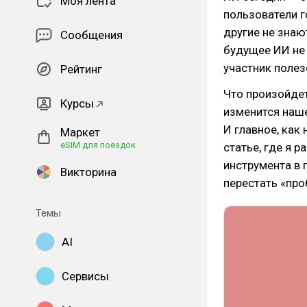
Моя лента
пользователи г
другие не знают
Сообщения
будущее ИИ не 
участник полез
Рейтинг
Что произойдет
Курсы
изменится наше
И главное, как
Маркет
eSIM для поездок
статье, где я 
инструмента в 
Викторина
перестать «про
Темы
AI
Сервисы