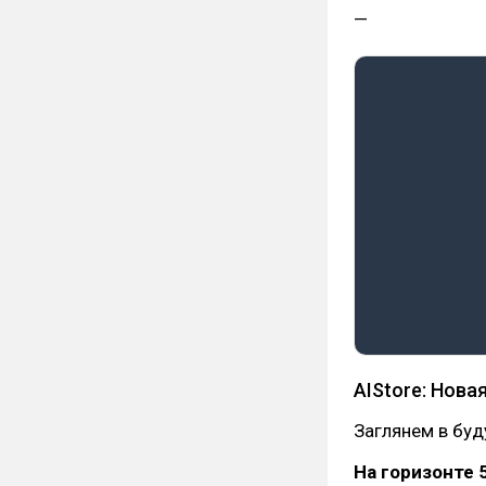
—
AIStore: Нова
Заглянем в буд
На горизонте 5