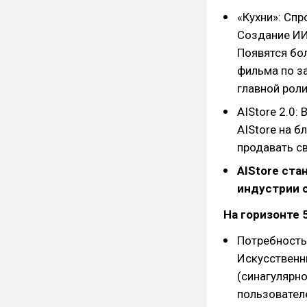
«Кухни»: Спр
Создание ИИ
Появятся бо
фильма по за
главной роли
AIStore 2.0
AIStore на б
продавать с
AIStore ста
индустрии 
На горизонте 5
Потребность 
Искусственн
(синагулярно
пользовател