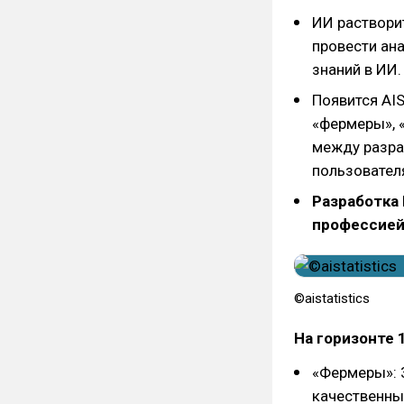
ИИ растворит
провести ана
знаний в ИИ.
Появится AIS
«фермеры», 
между разра
пользовател
Разработка
профессией,
©aistatistics
На горизонте 1
«Фермеры»: 3
качественны