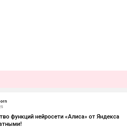
Born
25
тво функций нейросети «Алиса» от Яндекса
атными!