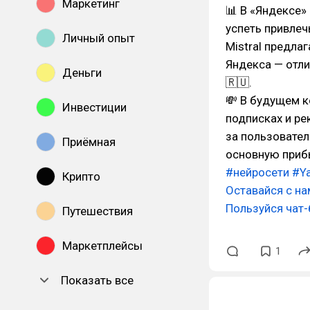
Маркетинг
📊 В «Яндексе»
успеть привлеч
Личный опыт
Mistral предла
Яндекса — отли
Деньги
🇷🇺.
💸 В будущем 
Инвестиции
подписках и ре
за пользовател
Приёмная
основную приб
#нейросети
#Y
Крипто
Оставайся с на
Пользуйся чат
Путешествия
Маркетплейсы
1
Показать все