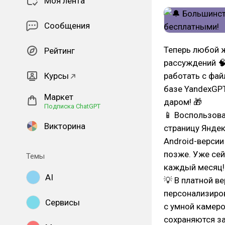
Моя лента
Сообщения
Теперь любой 
Рейтинг
рассуждений 🧠
Курсы
работать с файл
базе YandexGPT 
Маркет
даром! 🎁
Подписка ChatGPT
📱 Воспользова
Викторина
страницу Яндек
Android-версии
позже. Уже сей
Темы
каждый месяц!
AI
💡 В платной в
персонализиров
Сервисы
с умной камеро
сохраняются за