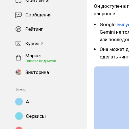
Моя лента
Он доступен в 
запросов.
Сообщения
Google
выпу
Рейтинг
Gemini не то
или последов
Курсы
Она может д
Маркет
сделать «ин
Оплата подписок
Викторина
Темы
AI
Сервисы