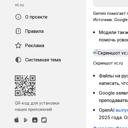
vc.ru
Gemini помогает 
О проекте
Источник: Google
Правила
Модели такж
помочь усво
Реклама
Системная тема
Скриншот vc.ru
Файлы на ру
написать, чт
Google заяв
преподавате
QR-код для установки
наших приложений.
OpenAI
выпу
2025 года. О