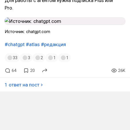
Для работы с агентом нужна подписка Plus или
Pro.
Источник: chatgpt.com
#chatgpt
#atlas
#редакция
33
3
2
1
1
64
20
26K
1 ответ на пост