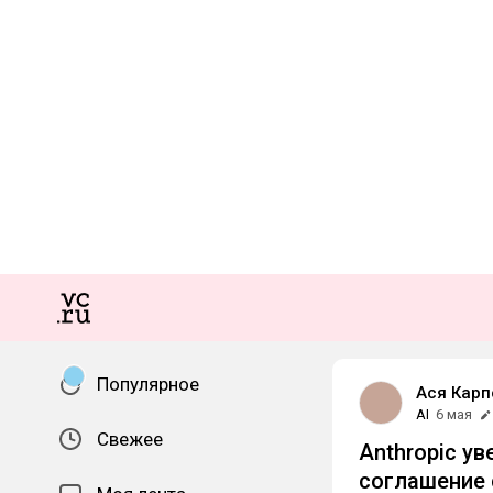
Популярное
Ася Карп
AI
6 мая
Свежее
Anthropic у
соглашение 