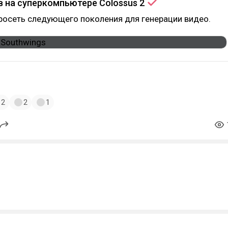
 на суперкомпьютере Colossus
2
росеть следующего поколения для генерации видео.
2
2
1