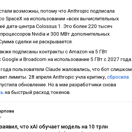
стали возможны, потому что Anthropic подписала
со SpaceX на использовании «всех вычислительных
ё дата-центра Colossus 1. Это более 220 тысяч
 процессоров Nvidia и 300 МВт дополнительных
Сумма сделки не раскрывается.
также подписаны контракты с Amazon на 5 ГВт
 Google и Broadcom на использование 5 ГВт с 2027 года
 года пользователи Claude жаловались, что бот слишком
ет лимиты. 28 апреля Anthropic учла критику,
сбросила
пустила обновление. Но в мае разработчики снова
сь
на быстрый расход токенов.
арпова
р
заявил, что xAI обучает модель на 10 трлн