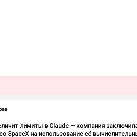
ова
величит лимиты в Claude — компания заключил
со SpaceX на использование её вычислительн