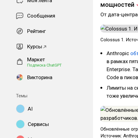
Моя лента
мощностей
От дата-центра
Сообщения
Рейтинг
Colossus 1. Исто
Курсы
Anthropic
об
Маркет
в рамках пят
Подписка ChatGPT
Enterprise. 
Викторина
Code в пиков
Лимиты на с
тоже увелич
Темы
AI
Сервисы
Обновлённые огр
Источник: Anthro