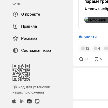
параметров
vc.ru
А также ней
О проекте
Правила
#новости
Реклама
12
4
Системная тема
33
5
QR-код для установки
наших приложений.