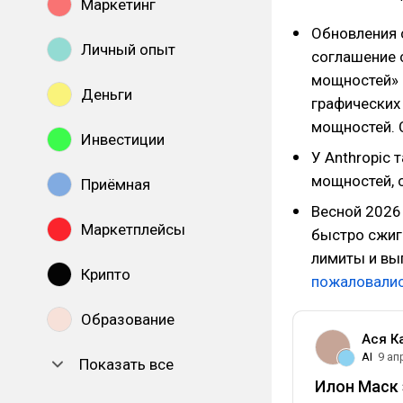
Маркетинг
Обновления 
Личный опыт
соглашение 
мощностей» е
Деньги
графических
мощностей. 
Инвестиции
У Anthropic 
мощностей, с
Приёмная
Весной 2026
Маркетплейсы
быстро сжига
лимиты и вы
Крипто
пожаловали
Образование
Ася К
AI
9 ап
Показать все
Илон Маск 