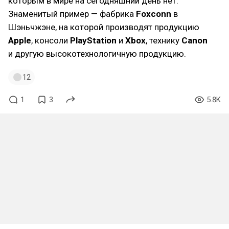
которым в мире на сегодняшний день нет.
Знаменитый пример — фабрика
Foxconn
в
Шэньчжэне, на которой производят продукцию
Apple
, консоли
PlayStation
и
Xbox
, технику
Canon
и другую высокотехнологичную продукцию.
12
1
3
5.8K