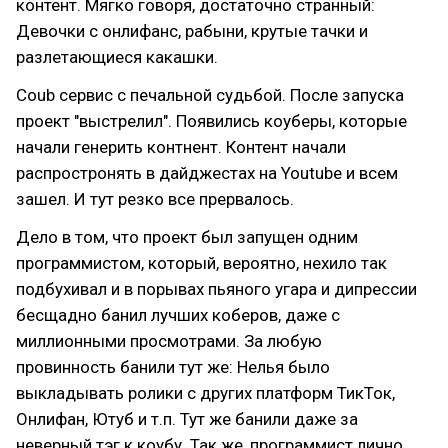
контент. Мягко говоря, достаточно странный:
Девочки с онлифанс, рабыни, крутые тачки и
разлетающиеся какашки.
Coub сервис с печальной судьбой. После запуска
проект "выстрелил". Появились коуберы, которые
начали генерить контнент. Контент начали
распростронять в дайджестах на Youtube и всем
зашел. И тут резко все прервалось.
Дело в том, что проект был запущен одним
программистом, который, вероятно, нехило так
подбухивал и в порывах пьяного угара и дипрессии
бесщадно банил лучших коберов, даже с
миллионными просмотрами. За любую
провинность банили тут же: Нелья было
выкладывать ролики с других платформ ТикТок,
Онлифан, Ютуб и т.п. Тут же банили даже за
неверный тэг к коубу. Так же, программист лично