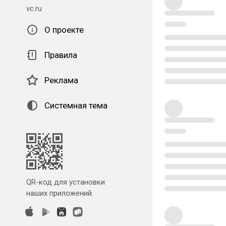
vc.ru
О проекте
Правила
Реклама
Системная тема
QR-код для установки
наших приложений.