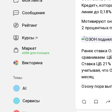
Моя лента
Кредит», котор
линии до 0,18% 
Сообщения
Мотивируют они
Рейтинг
2 процентных п
Курсы
Маркет
Ранее ставка О
eSIM для поездок
сравниваем. ЦБ
Викторина
Ставка ЦБ 21% 
учитывая, что 
месяц.
Темы
Озону пора вып
AI
Сервисы