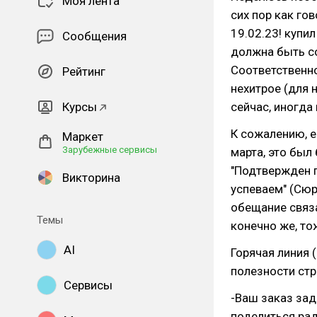
Моя лента
сих пор как го
19.02.23! купи
Сообщения
должна быть со
Соответственно
Рейтинг
нехитрое (для 
Курсы
сейчас, иногда
К сожалению, е
Маркет
Зарубежные сервисы
марта, это был
"Подтвержден п
Викторина
успеваем" (Сюр
обещание связа
Темы
конечно же, то
AI
Горячая линия 
полезности стр
Сервисы
-Ваш заказ заде
поделиться рад