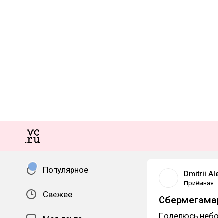
Популярное
Dmitrii A
Приёмная
Свежее
Сбермегамарк
Поделюсь небо