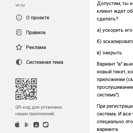
Допустим, ты н
vc.ru
клиент ждет об
О проекте
сделать?
а) ускорить его
Правила
б) эскалироват
Реклама
в) закрыть
Системная тема
Вариант "в" вы
новый тикет, к
приложении (см
прослушивание
системе").
При регистрац
QR-код для установки
система. И все
наших приложений.
специально это
варианта.