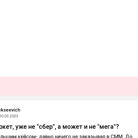
lekseevich
10.03.2023
ет, уже не "сбер", а может и не "мега"?
льшим кейсом- давно ничего не заказывал в СММ. До