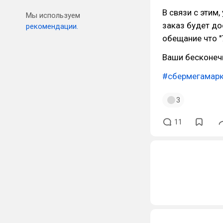
В связи с этим,
Мы используем
заказ будет до
рекомендации.
обещание что "7
Ваши бесконечн
#сбермегамар
3
11