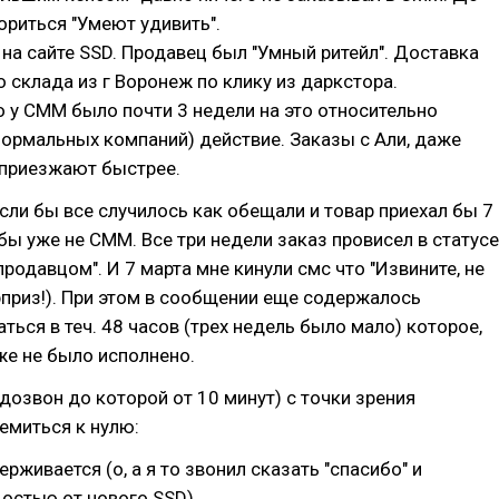
вориться "Умеют удивить".
л на сайте SSD. Продавец был "Умный ритейл". Доставка
 склада из г Воронеж по клику из даркстора.
 у СММ было почти 3 недели на это относительно
нормальных компаний) действие. Заказы с Али, даже
 приезжают быстрее.
сли бы все случилось как обещали и товар приехал бы 7
 бы уже не СММ. Все три недели заказ провисел в статусе
родавцом". И 7 марта мне кинули смс что "Извините, не
приз!). При этом в сообщении еще содержалось
ться в теч. 48 часов (трех недель было мало) которое,
же не было исполнено.
(дозвон до которой от 10 минут) с точки зрения
емиться к нулю:
рживается (о, а я то звонил сказать "спасибо" и
остью от нового SSD)