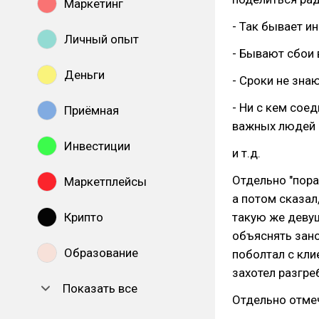
Маркетинг
- Так бывает ин
Личный опыт
- Бывают сбои 
Деньги
- Сроки не зна
- Ни с кем сое
Приёмная
важных людей 
Инвестиции
и т.д.
Отдельно "пора
Маркетплейсы
а потом сказал
Крипто
такую же девуш
объяснять зано
Образование
поболтал с кли
захотел разгре
Показать все
Отдельно отмеч