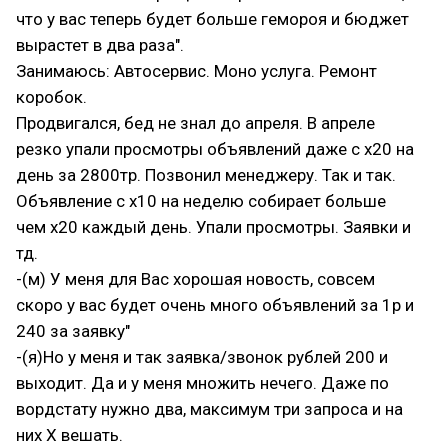
что у вас теперь будет больше гемороя и бюджет
вырастет в два раза".
Занимаюсь: Автосервис. Моно услуга. Ремонт
коробок.
Продвигался, бед не знал до апреля. В апреле
резко упали просмотры объявлений даже с х20 на
день за 2800тр. Позвонил менеджеру. Так и так.
Объявление с х10 на неделю собирает больше
чем х20 каждый день. Упали просмотры. Заявки и
тд.
-(м) У меня для Вас хорошая новость, совсем
скоро у вас будет очень много объявлений за 1р и
240 за заявку"
-(я)Но у меня и так заявка/звонок рублей 200 и
выходит. Да и у меня множить нечего. Даже по
вордстату нужно два, максимум три запроса и на
них Х вешать.