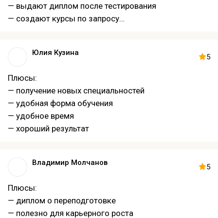
— выдают диплом после тестирования
— создают курсы по запросу
— выгоднее конкурентов
— подходит для получения диплома
Юлия Кузина
Минусы:
5
— постоянное повышение цен
Плюсы:
— не подходит новичкам
— получение новых специальностей
— удобная форма обучения
— удобное время
— хороший результат
Владимир Молчанов
5
Плюсы:
— диплом о переподготовке
— полезно для карьерного роста