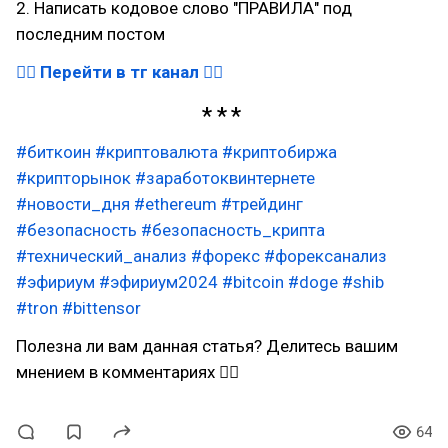
2. Написать кодовое слово "ПРАВИЛА" под
последним постом
👉🏻 Перейти в тг канал 👈🏻
#биткоин
#криптовалюта
#криптобиржа
#крипторынок
#заработоквинтернете
#новости_дня
#ethereum
#трейдинг
#безопасность
#безопасность_крипта
#технический_анализ
#форекс
#форексанализ
#эфириум
#эфириум2024
#bitcoin
#doge
#shib
#tron
#bittensor
Полезна ли вам данная статья? Делитесь вашим
мнением в комментариях 👇🏻
64